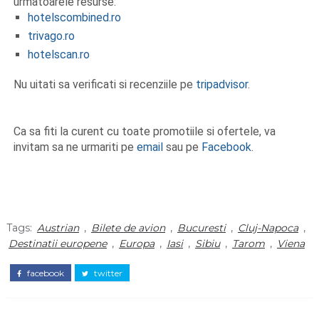
urmatoarele resurse:
hotelscombined.ro
trivago.ro
hotelscan.ro
Nu uitati sa verificati si recenziile pe
tripadvisor
.
Ca sa fiti la curent cu toate promotiile si ofertele, va
invitam sa ne urmariti pe
email
sau pe
Facebook
.
Tags:
Austrian
,
Bilete de avion
,
Bucuresti
,
Cluj-Napoca
,
Destinatii europene
,
Europa
,
Iasi
,
Sibiu
,
Tarom
,
Viena
facebook
twitter