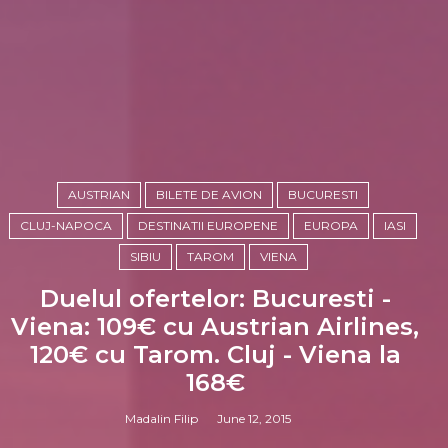
AUSTRIAN
BILETE DE AVION
BUCURESTI
CLUJ-NAPOCA
DESTINATII EUROPENE
EUROPA
IASI
SIBIU
TAROM
VIENA
Duelul ofertelor: Bucuresti -
Viena: 109€ cu Austrian Airlines,
120€ cu Tarom. Cluj - Viena la
168€
Madalin Filip
June 12, 2015