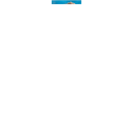
Madalin Filip
Ma numesc Madalin si am creat acest proiect in ianuarie 2015 ca sa va ajut
sa vedeti lumea cu bani mai putini. De atunci PromoTrips.ro a devenit
unul dintre cele mai vechi si de incredere bloguri cu ponturi pentru zboruri
din Romania. Aflati mai multe in sectiunile
Despre
si
Intrebari frecvente
.