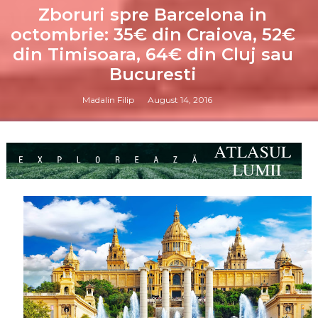
Zboruri spre Barcelona in
octombrie: 35€ din Craiova, 52€
din Timisoara, 64€ din Cluj sau
Bucuresti
Madalin Filip
August 14, 2016