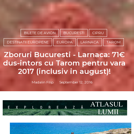
BILETE DE AVION
BUCURESTI
CIPRU
DESTINATII EUROPENE
EUROPA
LARNACA
TAROM
Zboruri Bucuresti - Larnaca: 71€
dus-intors cu Tarom pentru vara
2017 (inclusiv in august)!
Madalin Filip
September 12, 2016