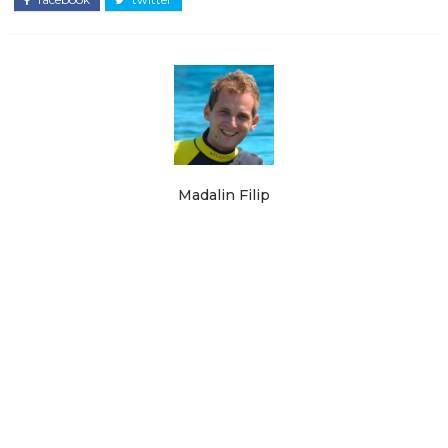
Madalin Filip
Ma numesc Madalin si am creat acest proiect in ianuarie 2015 ca sa va ajut
sa vedeti lumea cu bani mai putini. De atunci PromoTrips.ro a devenit
unul dintre cele mai vechi si de incredere bloguri cu ponturi pentru zboruri
din Romania. Aflati mai multe in sectiunile
Despre
si
Intrebari frecvente
.