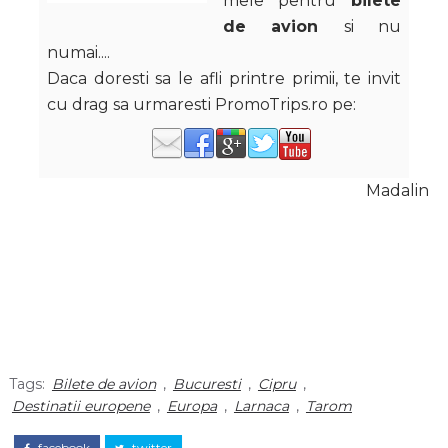
mele pentru
bilete
de avion
si nu
numai....
Daca doresti sa le afli printre primii, te invit
cu drag sa urmaresti PromoTrips.ro pe:
Madalin
Tags:
Bilete de avion
,
Bucuresti
,
Cipru
,
Destinatii europene
,
Europa
,
Larnaca
,
Tarom
facebook
twitter