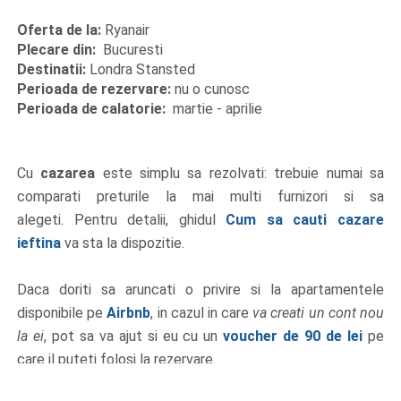
Oferta de la:
Ryanair
Plecare din:
Bucuresti
Destinatii:
Londra Stansted
Perioada de rezervare:
nu o cunosc
Perioada de calatorie:
martie - aprilie
Cu
cazarea
este simplu sa rezolvati: trebuie numai sa
comparati preturile la mai multi furnizori si sa
alegeti. Pentru detalii, ghidul
Cum sa cauti cazare
ieftina
va sta la dispozitie.
Daca doriti sa aruncati o privire si la apartamentele
disponibile pe
Airbnb
, in cazul in care
va creati un cont nou
la ei
, pot sa va ajut si eu cu un
voucher de 90 de lei
pe
care il puteti folosi la rezervare.