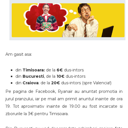
Am gasit asa:
din
Timisoara:
de la
6€
dus-intors
din
Bucuresti
, de la
10€
dus-intors
din
Craiova
: de la
20€
dus-intors (spre Valencia!)
Pe pagina de Facebook, Ryanair au anuntat promotia in
jurul pranzului, iar pe mail am primit anuntul inainte de ora
19. Tot aproximativ inainte de 19.00 au fost incarcate si
zborurile la 3€ pentru Timisoara.