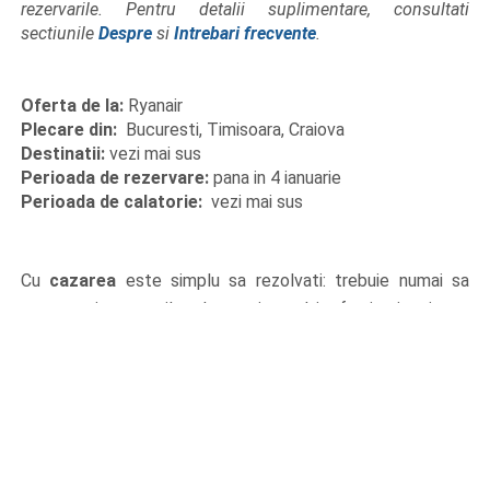
rezervarile. Pentru detalii suplimentare, consultati
sectiunile
Despre
si
Intrebari frecvente
.
Oferta de la:
Ryanair
Plecare din:
Bucuresti, Timisoara, Craiova
Destinatii:
vezi mai sus
Perioada de rezervare:
pana in 4 ianuarie
Perioada de calatorie:
vezi mai sus
Cu
cazarea
este simplu sa rezolvati: trebuie numai sa
comparati preturile la mai multi furnizori si sa
alegeti. Pentru detalii, ghidul
Cum sa cauti cazare
ieftina
va sta la dispozitie.
Daca doriti sa aruncati o privire si la apartamentele
disponibile pe
Airbnb
, in cazul in care
va creati un cont nou
la ei
, pot sa va ajut si eu cu un
voucher de 90 de lei
pe