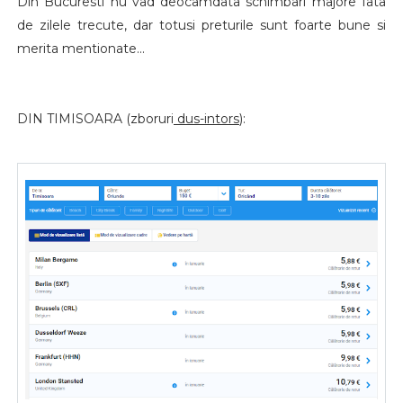
Din Bucuresti nu vad deocamdata schimbari majore fata
de zilele trecute, dar totusi preturile sunt foarte bune si
merita mentionate...
DIN TIMISOARA (zboruri
dus-intors
):