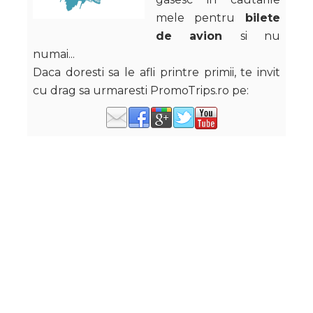
mele pentru
bilete
de avion
si nu
numai...
Daca doresti sa le afli printre primii, te invit
cu drag sa urmaresti PromoTrips.ro pe:
Madalin
Tags:
Bilete de avion
,
Bucuresti
,
Cluj
,
Cluj-Napoca
,
Constanta
,
Destinatii europene
,
Europa
,
Revelion 2018
,