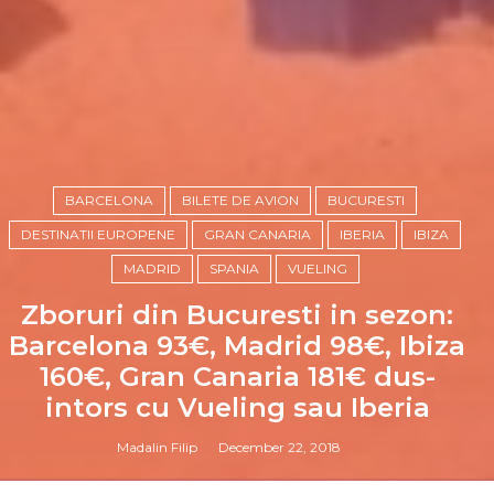
BARCELONA
BILETE DE AVION
BUCURESTI
DESTINATII EUROPENE
GRAN CANARIA
IBERIA
IBIZA
MADRID
SPANIA
VUELING
Zboruri din Bucuresti in sezon:
Barcelona 93€, Madrid 98€, Ibiza
160€, Gran Canaria 181€ dus-
intors cu Vueling sau Iberia
Madalin Filip
December 22, 2018