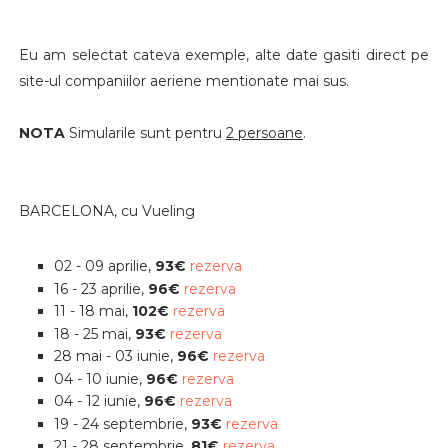
Eu am selectat cateva exemple, alte date gasiti direct pe
site-ul companiilor aeriene mentionate mai sus.
NOTA
Simularile sunt pentru
2 persoane
.
BARCELONA, cu Vueling
02 - 09 aprilie,
93€
rezerva
16 - 23 aprilie,
96€
rezerva
11 - 18 mai,
102€
rezerva
18 - 25 mai,
93€
rezerva
28 mai - 03 iunie,
96€
rezerva
04 - 10 iunie,
96€
rezerva
04 - 12 iunie,
96€
rezerva
19 - 24 septembrie,
93€
rezerva
21 - 28 septembrie,
81€
rezerva