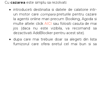
Cu
cazarea
este simplu sa rezolvati:
introduceti destinatia si datele de calatorie intr-
un motor care
compara
preturile pentru cazare
la agentii online mari precum Booking, Agoda si
multe altele: click
AICI
sau folositi casuta de mai
jos (daca nu este vizibila, va recomand sa
dezactivati AddBlocker pentru acest site).
dupa care mai trebuie doar sa alegeti din lista
furnizorul care ofera pretul cel mai bun si sa
faceti rezervarea.
Pentru detalii complete ghidul
Cum sa cauti cazare ieftina
va sta la dispozitie.
Tags:
America de Sud
,
Argentina
,
Bilete de avion
,
Bucuresti
,
Buenos Aires
,
Cluj
,
Cluj-Napoca
,
Destinatii intercontinentale
,
Lufthansa
,
Sibiu
,
Swiss Air
,
Timisoara