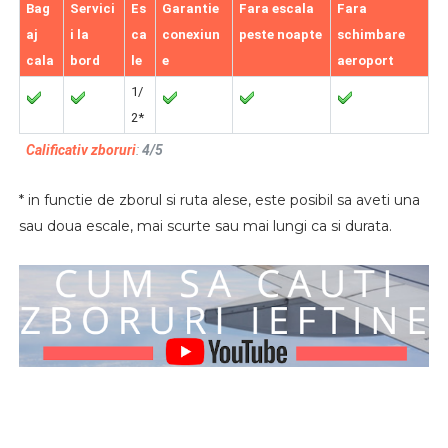
Bag
Servici
Es
Garantie
Fara escala
Fara
aj
i la
ca
conexiun
peste noapte
schimbare
cala
bord
le
e
aeroport
1/
2*
Calificativ zboruri
:
4/5
* in functie de zborul si ruta alese, este posibil sa aveti una
sau doua escale, mai scurte sau mai lungi ca si durata.