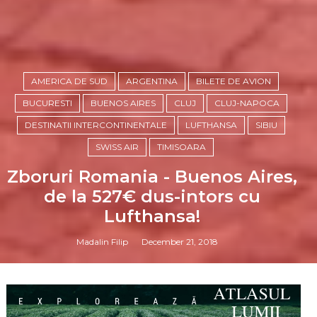
AMERICA DE SUD
ARGENTINA
BILETE DE AVION
BUCURESTI
BUENOS AIRES
CLUJ
CLUJ-NAPOCA
DESTINATII INTERCONTINENTALE
LUFTHANSA
SIBIU
SWISS AIR
TIMISOARA
Zboruri Romania - Buenos Aires,
de la 527€ dus-intors cu
Lufthansa!
Madalin Filip
December 21, 2018