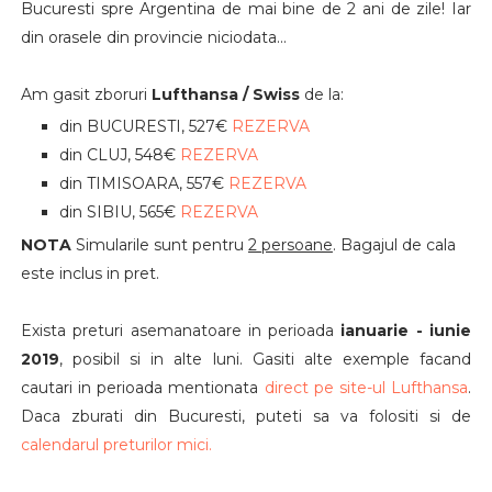
Bucuresti spre Argentina de mai bine de 2 ani de zile! Iar
din orasele din provincie niciodata...
Am gasit zboruri
Lufthansa / Swiss
de la:
din BUCURESTI, 527€
REZERVA
din CLUJ, 548€
REZERVA
din TIMISOARA, 557€
REZERVA
din SIBIU, 565€
REZERVA
NOTA
Simularile sunt pentru
2 persoane
. Bagajul de cala
este inclus in pret.
Exista preturi asemanatoare in perioada
ianuarie - iunie
2019
, posibil si in alte luni.
Gasiti alte exemple facand
cautari in perioada mentionata
direct pe site-ul Lufthansa
.
Daca zburati din Bucuresti, puteti sa va folositi si de
calendarul preturilor mici.