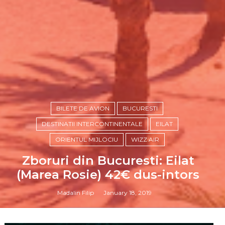
BILETE DE AVION
BUCURESTI
DESTINATII INTERCONTINENTALE
EILAT
ORIENTUL MIJLOCIU
WIZZ AIR
Zboruri din Bucuresti: Eilat
(Marea Rosie) 42€ dus-intors
Madalin Filip
January 18, 2019