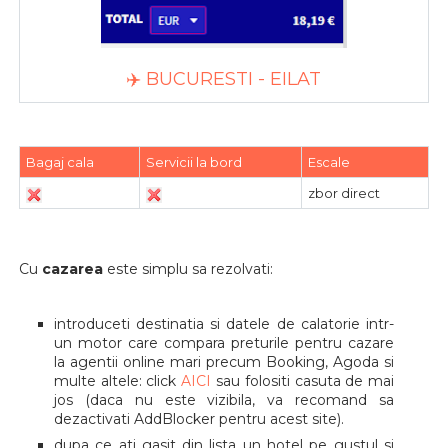
✈️ BUCURESTI - EILAT
Bagaj cala
Servicii la bord
Escale
zbor direct
Cu
cazarea
este simplu sa rezolvati:
introduceti destinatia si datele de calatorie intr-
un motor care compara preturile pentru cazare
la agentii online mari precum Booking, Agoda si
multe altele: click
AICI
sau folositi casuta de mai
jos (daca nu este vizibila, va recomand sa
dezactivati AddBlocker pentru acest site).
dupa ce ati gasit din lista un hotel pe gustul si