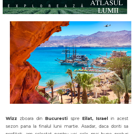
Wizz
zboara din
Bucuresti
spre
Eilat, Israel
in acest
sezon pana la finalul lunii martie. Asadar, daca doriti sa
profitati, am selectat pentru voi cele mai bune preturi