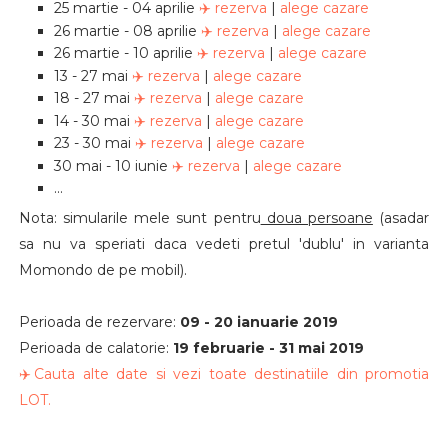
25 martie - 04 aprilie
✈️ rezerva
|
alege cazare
26 martie - 08 aprilie
✈️ rezerva
|
alege cazare
26 martie - 10 aprilie
✈️ rezerva
|
alege cazare
13 - 27 mai
✈️ rezerva
|
alege cazare
18 - 27 mai
✈️ rezerva
|
alege cazare
14 - 30 mai
✈️ rezerva
|
alege cazare
23 - 30 mai
✈️ rezerva
|
alege cazare
30 mai - 10 iunie
✈️ rezerva
|
alege cazare
...
Nota: simularile mele sunt pentru
doua persoane
(asadar
sa nu va speriati daca vedeti pretul 'dublu' in varianta
Momondo de pe mobil).
Perioada de rezervare:
09 - 20 ianuarie 2019
Perioada de calatorie:
19 februarie - 31 mai 2019
✈️Cauta alte date si vezi toate destinatiile din promotia
LOT.