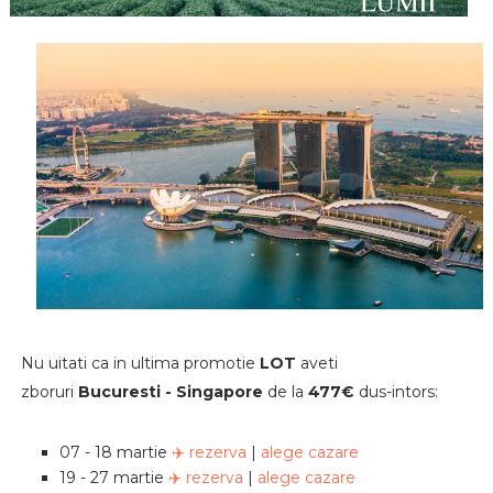
Nu uitati ca in ultima promotie
LOT
aveti
zboruri
Bucuresti - Singapore
de la
477€
dus-intors:
07 - 18 martie
✈️ rezerva
|
alege cazare
19 - 27 martie
✈️ rezerva
|
alege cazare