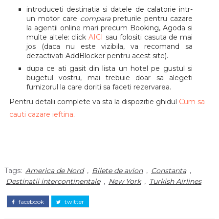
introduceti destinatia si datele de calatorie intr-
un motor care
compara
preturile pentru cazare
la agentii online mari precum Booking, Agoda si
multe altele: click
AICI
sau folositi casuta de mai
jos (daca nu este vizibila, va recomand sa
dezactivati AddBlocker pentru acest site).
dupa ce ati gasit din lista un hotel pe gustul si
bugetul vostru, mai trebuie doar sa alegeti
furnizorul la care doriti sa faceti rezervarea.
Pentru detalii complete va sta la dispozitie ghidul
Cum sa
cauti cazare ieftina
.
Tags:
America de Nord
,
Bilete de avion
,
Constanta
,
Destinatii intercontinentale
,
New York
,
Turkish Airlines
facebook
twitter