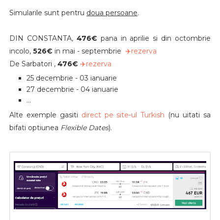
Simularile sunt pentru
doua persoane
.
DIN CONSTANTA,
476€
pana in aprilie si din octombrie
incolo,
526€
in mai - septembrie
✈️rezerva
De Sarbatori
,
476€
✈️rezerva
25 decembrie - 03 ianuarie
27 decembrie - 04 ianuarie
...
Alte exemple gasiti
direct pe site-ul Turkish
(nu uitati sa
bifati optiunea
Flexible Dates
).