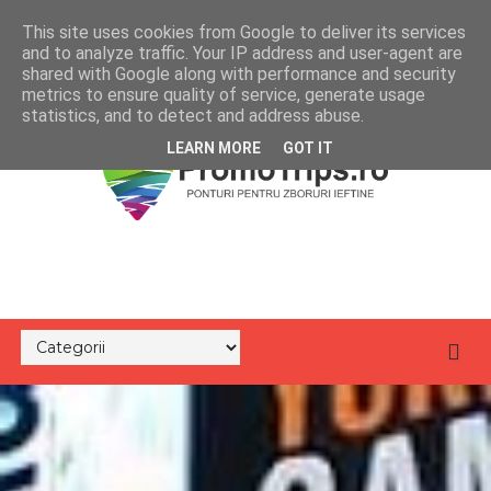
This site uses cookies from Google to deliver its services
and to analyze traffic. Your IP address and user-agent are
shared with Google along with performance and security
metrics to ensure quality of service, generate usage
statistics, and to detect and address abuse.
LEARN MORE
GOT IT