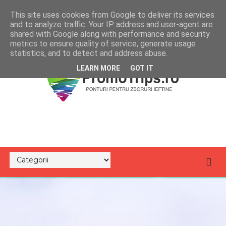
This site uses cookies from Google to deliver its services
and to analyze traffic. Your IP address and user-agent are
shared with Google along with performance and security
metrics to ensure quality of service, generate usage
statistics, and to detect and address abuse.
LEARN MORE
GOT IT