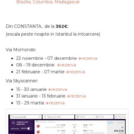
Brazilia, Columbia, Madagascar
Din CONSTANTA, de la
362€
:
(escala peste noapte in Istanbul la intoarcere)
Via Momondo:
22 noiembrie - 07 decembrie
✈️rezerva
08 - 19 decembrie
✈️rezerva
21 februarie - 07 martie
✈️rezerva
Via Skyscanner:
15 - 30 ianuarie
✈️rezerva
31 ianuarie - 13 februarie
✈️rezerva
13 - 29 martie
✈️rezerva