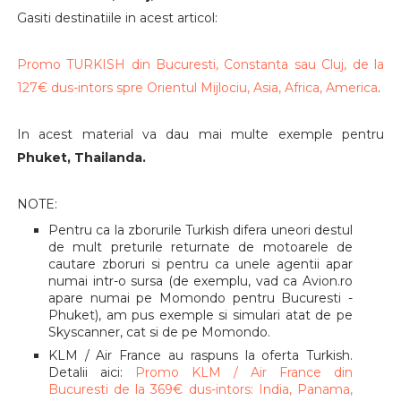
Gasiti destinatiile in acest articol:
Promo TURKISH din Bucuresti, Constanta sau Cluj, de la
127€ dus-intors spre Orientul Mijlociu, Asia, Africa, America
.
In acest material va dau mai multe exemple pentru
Phuket, Thailanda.
NOTE:
Pentru ca la zborurile Turkish difera uneori destul
de mult preturile returnate de motoarele de
cautare zboruri si pentru ca unele agentii apar
numai intr-o sursa (de exemplu, vad ca Avion.ro
apare numai pe Momondo pentru Bucuresti -
Phuket), am pus exemple si simulari atat de pe
Skyscanner, cat si de pe Momondo.
KLM / Air France au raspuns la oferta Turkish.
Detalii aici:
Promo KLM / Air France din
Bucuresti de la 369€ dus-intors: India, Panama,