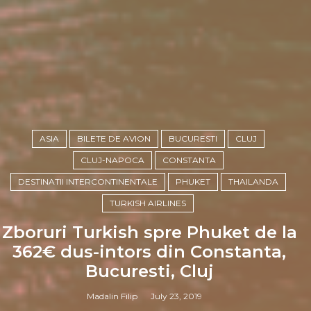
ASIA
BILETE DE AVION
BUCURESTI
CLUJ
CLUJ-NAPOCA
CONSTANTA
DESTINATII INTERCONTINENTALE
PHUKET
THAILANDA
TURKISH AIRLINES
Zboruri Turkish spre Phuket de la
362€ dus-intors din Constanta,
Bucuresti, Cluj
Madalin Filip
July 23, 2019