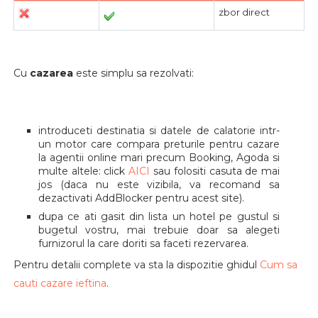
zbor direct
Cu
cazarea
este simplu sa rezolvati:
introduceti destinatia si datele de calatorie intr-
un motor care compara preturile pentru cazare
la agentii online mari precum Booking, Agoda si
multe altele: c
lick
AICI
sau
folositi casuta de mai
jos (daca nu este vizibila, va recomand sa
dezactivati AddBlocker pentru acest site).
dupa ce ati gasit din lista un hotel pe gustul si
bugetul vostru, mai trebuie doar sa alegeti
furnizorul la care doriti sa faceti rezervarea.
Pentru detalii complete va sta la dispozitie ghidul
Cum sa
cauti cazare ieftina
.