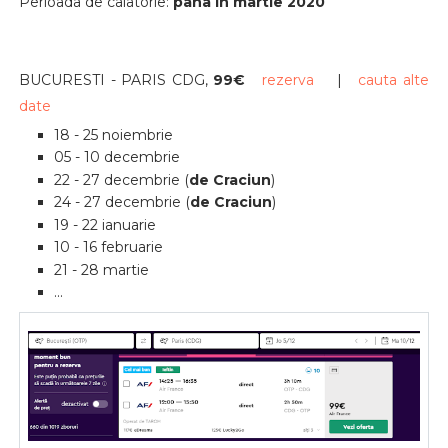
Perioada de calatorie:
pana in martie 2020
BUCURESTI - PARIS CDG,
99€
rezerva
|
cauta alte
date
18 - 25 noiembrie
05 - 10 decembrie
22 - 27 decembrie (
de Craciun
)
24 - 27 decembrie (
de Craciun
)
19 - 22 ianuarie
10 - 16 februarie
21 - 28 martie
...