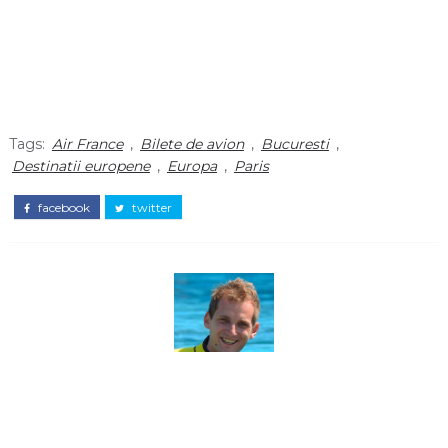
Tags:
Air France
,
Bilete de avion
,
Bucuresti
,
Destinatii europene
,
Europa
,
Paris
facebook
twitter
Madalin Filip
Ma numesc Madalin si am creat acest proiect in ianuarie 2015 ca sa va ajut