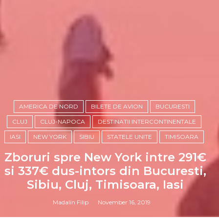
AMERICA DE NORD
BILETE DE AVION
BUCURESTI
CLUJ
CLUJ-NAPOCA
DESTINATII INTERCONTINENTALE
IASI
NEW YORK
SIBIU
STATELE UNITE
TIMISOARA
Zboruri spre New York intre 291€
si 337€ dus-intors din Bucuresti,
Sibiu, Cluj, Timisoara, Iasi
Madalin Filip
November 16, 2019