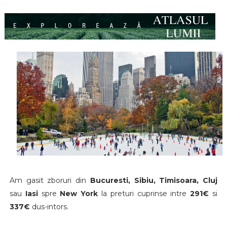
Am gasit zboruri din
Bucuresti, Sibiu, Timisoara, Cluj
sau
Iasi
spre
New York
la preturi cuprinse intre
291€
si
337€
dus-intors.