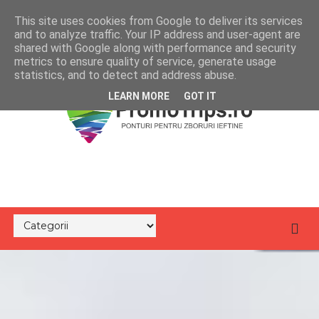
This site uses cookies from Google to deliver its services
and to analyze traffic. Your IP address and user-agent are
shared with Google along with performance and security
metrics to ensure quality of service, generate usage
statistics, and to detect and address abuse.
LEARN MORE
GOT IT