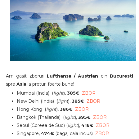
Am gasit zboruri
Lufthansa / Austrian
din
Bucuresti
spre
Asia
la preturi foarte bune!
Mumbai (India)
(
light
),
385
€
ZBOR
New Delhi (India)
(
light
),
385
€
ZBOR
Hong Kong
(
light
),
386
€
ZBOR
Bangkok (Thailanda)
(
light
),
395
€
ZBOR
Seoul (Coreea de Sud)
(
light
)
,
416
€
ZBOR
Singapore,
474
€
(bagaj cala inclus)
ZBOR