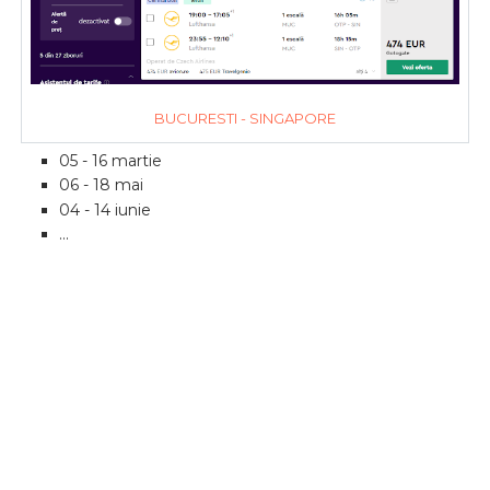
BUCURESTI - SINGAPORE
05 - 16 martie
06 - 18 mai
04 - 14 iunie
...
Bagaj
Servicii la
Esc
Garantie
Fara escala peste
cala
bord
ale
conexiune
noapte
1
/
CAZARE
Ai ales zborul? Este simplu sa gasesti si o unitate de