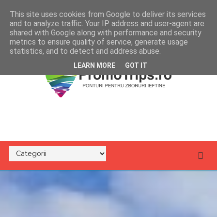
This site uses cookies from Google to deliver its services
and to analyze traffic. Your IP address and user-agent are
shared with Google along with performance and security
metrics to ensure quality of service, generate usage
statistics, and to detect and address abuse.
LEARN MORE
GOT IT