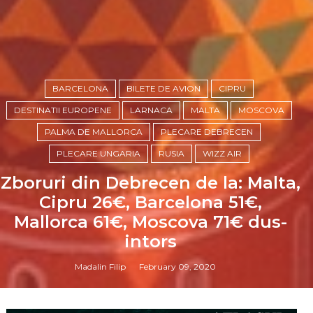
BARCELONA
BILETE DE AVION
CIPRU
DESTINATII EUROPENE
LARNACA
MALTA
MOSCOVA
PALMA DE MALLORCA
PLECARE DEBRECEN
PLECARE UNGARIA
RUSIA
WIZZ AIR
Zboruri din Debrecen de la: Malta,
Cipru 26€, Barcelona 51€,
Mallorca 61€, Moscova 71€ dus-
intors
Madalin Filip
February 09, 2020