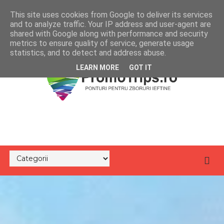
This site uses cookies from Google to deliver its services
and to analyze traffic. Your IP address and user-agent are
shared with Google along with performance and security
metrics to ensure quality of service, generate usage
statistics, and to detect and address abuse.
LEARN MORE
GOT IT