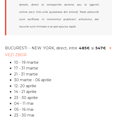
doresti, direct la companiile aeriene sau la agentii
online (vezi link-urile ajutatoare din articol). Toate preturile
sunt verificate in momentul publicarii articolului, dar
locurile sunt limitate si se pot epuiza rapid.
BUCURESTI - NEW YORK, direct, intre
485€
si
547€
✈
VEZI ZBOR
10 - 19 martie
17 - 31 martie
21 - 31 martie
30 martie - 06 aprilie
12- 20 aprilie
14 - 21 aprilie
23 - 30 aprilie
04 - 11 mai
05 - 16 mai
23 - 30 mai