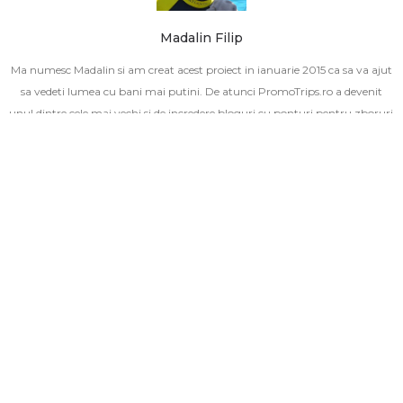
Madalin Filip
Ma numesc Madalin si am creat acest proiect in ianuarie 2015 ca sa va ajut
sa vedeti lumea cu bani mai putini. De atunci PromoTrips.ro a devenit
unul dintre cele mai vechi si de incredere bloguri cu ponturi pentru zboruri
din Romania. Aflati mai multe in sectiunile
Despre
si
Intrebari frecvente
.