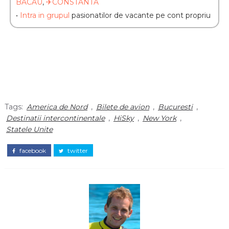
BACAU
,
✈CONSTANTA
•
Intra in grupul
pasionatilor de vacante pe cont propriu
Tags:
America de Nord
,
Bilete de avion
,
Bucuresti
,
Destinatii intercontinentale
,
HiSky
,
New York
,
Statele Unite
facebook
twitter