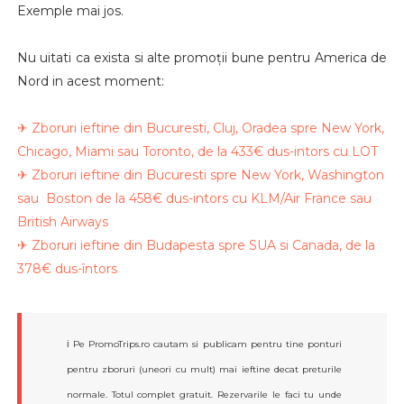
Exemple mai jos.
Nu uitati ca exista si alte promoții bune pentru America de
Nord in acest moment:
✈ Zboruri ieftine din Bucuresti, Cluj, Oradea spre New York,
Chicago, Miami sau Toronto, de la 433€ dus-intors cu LOT
✈ Zboruri ieftine din Bucuresti spre New York, Washington
sau Boston de la 458€ dus-intors cu KLM/Air France sau
British Airways
✈ Zboruri ieftine din Budapesta spre SUA si Canada, de la
378€ dus-întors
ℹ️ Pe PromoTrips.ro cautam si publicam pentru tine ponturi
pentru zboruri (uneori cu mult) mai ieftine decat preturile
normale. Totul complet gratuit. Rezervarile le faci tu unde