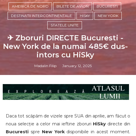
AMERICA DE NORD
BILETE DE AVION
BUCURESTI
DESTINATII INTERCONTINENTALE
HISKY
NEW YORK
STATELE UNITE
✈ Zboruri DIRECTE Bucuresti -
New York de la numai 485€ dus-
intors cu HiSky
Madalin Filip
January 12, 2025
Daca tot scăpăm de vizele spre SUA din aprilie, am făcut o
noua selecție a celor mai ieftine zboruri
HiSky
directe din
Bucuresti
spre
New York
disponibile in acest moment.