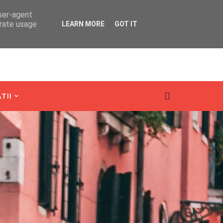
user-agent
erate usage
LEARN MORE
GOT IT
TII