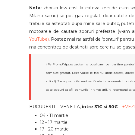
Nota:
zboruri low cost la cateva zeci de euro s
Milano samd) se pot gasi regulat, doar datele de
trebuie sa asteptati dupa mine sa le public, puteti s
motoarele de cautare zboruri preferate (v-am 
YouTube)
. Postez mai rar astfel de 'ponturi' pentru
ma concentrez pe destinatii spre care nu se gasesc
ℹ️ Pe PromoTrips.ro cautam si publicam pentru tine ponturi
complet gratuit. Rezervarile le faci tu unde doresti, direct
articol). Toate preturile sunt verificate in momentul publicar
sa te asiguri ca afli ponturile in timp util, iti recomand sa t
BUCURESTI - VENETIA,
intre 31€ si 50€
✈VEZ
04 - 11 martie
12 - 17 martie
17 - 20 martie