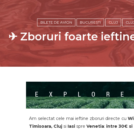
BILETE DE AVION
BUCURESTI
CLUJ
CLU
✈ Zboruri foarte ieftin
Am selectat cele mai ieftine zboruri directe cu
W
Timisoara, Cluj
si
Iasi
spre
Venetia
:
intre 30€ si