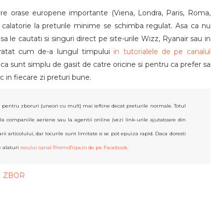
pre orase europene importante (Viena, Londra, Paris, Roma,
 calatorie la preturile minime se schimba regulat. Asa ca nu
a le cautati si singuri direct pe site-urile Wizz, Ryanair sau in
aratat cum de-a lungul timpului
in tutorialele de pe canalul
 ca sunt simplu de gasit de catre oricine si pentru ca prefer sa
 in fiecare zi preturi bune.
 pentru zboruri (uneori cu mult) mai ieftine decat preturile normale. Totul
 la companiile aeriene sau la agentii online (vezi link-urile ajutatoare din
ii articolului, dar locurile sunt limitate si se pot epuiza rapid. Daca doresti
e alaturi
noului canal PromoTrips.ro de pe Facebook
.
I ZBOR