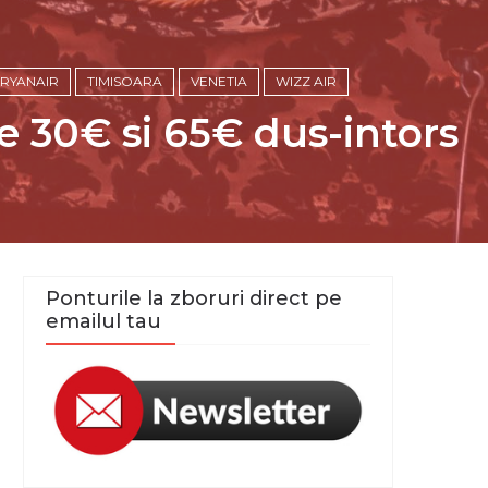
RYANAIR
TIMISOARA
VENETIA
WIZZ AIR
re 30€ si 65€ dus-intors
Ponturile la zboruri direct pe
emailul tau