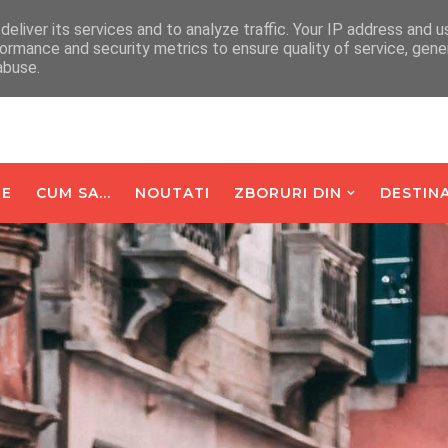
arte De Oaspeti
Contact
eliver its services and to analyze traffic. Your IP address and 
ormance and security metrics to ensure quality of service, gen
abuse.
E
CUM SA...
NOUTATI
ZBORURI DIN
DESTINA