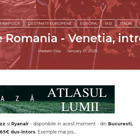
J-NAPOCA
DESTINATII EUROPENE
EUROPA
IASI
ITALIA
e Romania - Venetia, int
Madalin Filip
January 31, 2025
izz
si
Ryanair
- disponibile in acest moment - din
Bucuresti,
 65€ dus-intors
. Exemple mai jos...