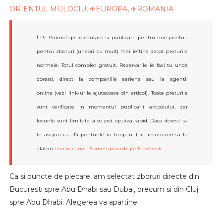
ORIENTUL MIJLOCIU
,
✈EUROPA
,
✈ROMANIA
ℹ️ Pe PromoTrips.ro cautam si publicam pentru tine ponturi
pentru zboruri (uneori cu mult) mai ieftine decat preturile
normale. Totul complet gratuit. Rezervarile le faci tu unde
doresti, direct la companiile aeriene sau la agentii
online (vezi link-urile ajutatoare din articol). Toate preturile
sunt verificate in momentul publicarii articolului, dar
locurile sunt limitate si se pot epuiza rapid. Daca doresti sa
te asiguri ca afli ponturile in timp util, iti recomand sa te
alaturi
noului canal PromoTrips.ro de pe Facebook
.
Ca si puncte de plecare, am selectat zboruri directe din
Bucuresti spre Abu Dhabi sau Dubai, precum si din Cluj
spre Abu Dhabi. Alegerea va apartine: