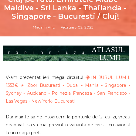
Maldive - Sri Lanka - Thailanda -
Singapore - Bucuresti / Cluj!
Madalin Filip
February 02, 2025
V-am prezentat ieri mega circuitul
🌍IN JURUL LUMII,
1353€ ✈ Zbor Bucuresti - Dubai - Manila - Singapore -
Sydney - Auckland - Polinezia Franceza - San Francisco -
Las Vegas - New York- Bucuresti
.
Dar inainte sa ne intoarcem la ponturile de 'zi cu 'zi, vreau
neaparat sa va mai prezint o varianta de circuit cu avionul
la un mega pret: