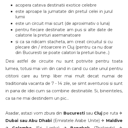
acopera cateva destinatii exotice celebre
este aproape la jumatate din pretul celei in jurul
lumii
este un circuit mai scurt (de aproximativ o luna)
pentru fiecare destinatie am pus si alte date de
calatorie la preturi asemanatoare
si ca sa ridicam stacheta, am creat circuitul si cu
plecare din / intoarcere in Cluj (pentru ca nu doar
din Bucuresti se poate calatori la preturi bune...)
Desi astfel de circuite nu sunt potrivite pentru toata
lumea, totusi mai vin din cand in cand cu cate unul pentru
cititorii care au timp liber mai mult decat numai de
traditionala vacanta de 7 - 14 zile, se simt aventurosi si sunt
in pana de idei cum sa combine destinatiile. Si, bineinteles,
ca sa ne mai destindem un pic...
Asadar, astazi vom zbura din
Bucuresti
sau
Cluj
pe ruta ✈
Dubai sau Abu Dhabi
(Emiratele Arabe Unite) ✈
Maldive
✈
Colombo
(Sri Lanka) ✈
Bangkok
(Thailanda) ✈