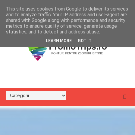
This site uses cookies from Google to deliver its services
and to analyze traffic. Your IP address and user-agent are
shared with Google along with performance and security
metrics to ensure quality of service, generate usage
statistics, and to detect and address abuse.
LEARN MORE
GOT IT