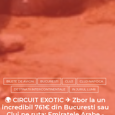
BILETE DE AVION
BUCURESTI
CLUJ
CLUJ-NAPOCA
DESTINATII INTERCONTINENTALE
IN JURUL LUMII
🌍 CIRCUIT EXOTIC ✈ Zbor la un
incredibil 761€ din Bucuresti sau
Cluj pe ruta: Emiratele Arabe -