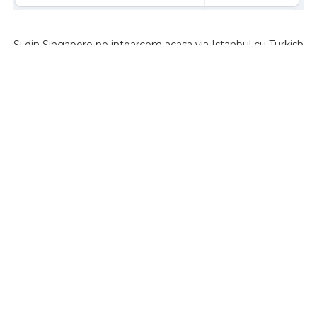
Si din Singapore ne intoarcem acasa via Istanbul cu Turkish
Airlines!
15 aprilie (sau 13): SINGAPORE - BUCURESTI cu
Turkish,
280€
✈VEZI ZBOR
13 aprilie (sau 15): SINGAPORE - CLUJ cu Turkish,
293€
✈
VEZI ZBOR