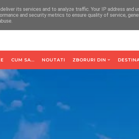
arte De Oaspeti
Contact
eliver its services and to analyze traffic. Your IP address and 
ormance and security metrics to ensure quality of service, gen
abuse.
E
CUM SA...
NOUTATI
ZBORURI DIN
DESTINA