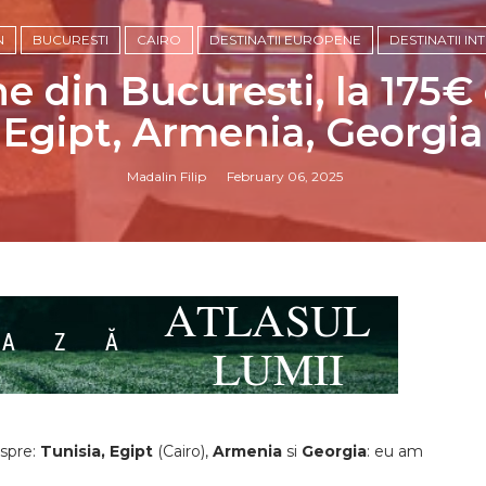
N
BUCURESTI
CAIRO
DESTINATII EUROPENE
DESTINATII I
e din Bucuresti, la 175€ 
Egipt, Armenia, Georgia
Madalin Filip
February 06, 2025
spre:
Tunisia, Egipt
(Cairo),
Armenia
si
Georgia
: eu am