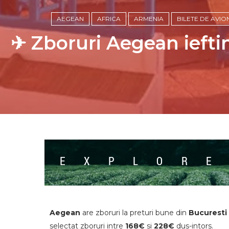
AEGEAN
AFRICA
ARMENIA
BILETE DE AVIO
✈ Zboruri Aegean ieftin
Aegean
are zboruri la preturi bune din
Bucuresti
selectat zboruri intre
168
€
si
228
€
dus-intors.