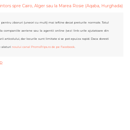
intors spre Cairo, Alger sau la Marea Rosie (Aqaba, Hurghada)
 pentru zboruri (uneori cu mult) mai ieftine decat preturile normale. Totul
 la companiile aeriene sau la agentii online (vezi link-urile ajutatoare din
ii articolului, dar locurile sunt limitate si se pot epuiza rapid. Daca doresti
e alaturi
noului canal PromoTrips.ro de pe Facebook
.
R