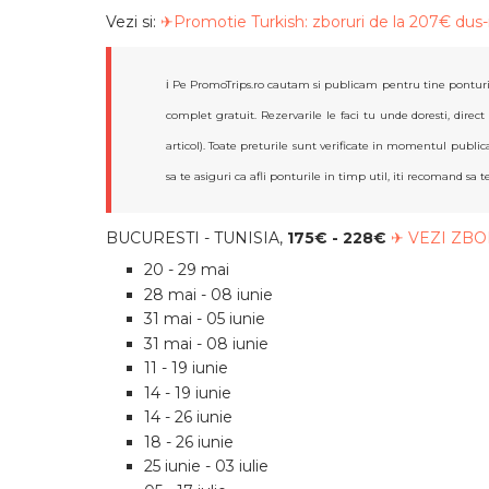
Vezi si:
✈Promotie Turkish: zboruri de la 207€ dus-
ℹ️ Pe PromoTrips.ro cautam si publicam pentru tine ponturi
complet gratuit. Rezervarile le faci tu unde doresti, direct
articol). Toate preturile sunt verificate in momentul publicar
sa te asiguri ca afli ponturile in timp util, iti recomand sa t
BUCURESTI - TUNISIA,
175€ - 228
€
✈ VEZI ZBO
20 - 29 mai
28 mai - 08 iunie
31 mai - 05 iunie
31 mai - 08 iunie
11 - 19 iunie
14 - 19 iunie
14 - 26 iunie
18 - 26 iunie
25 iunie - 03 iulie