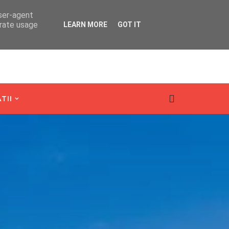
user-agent
erate usage
LEARN MORE
GOT IT
TII