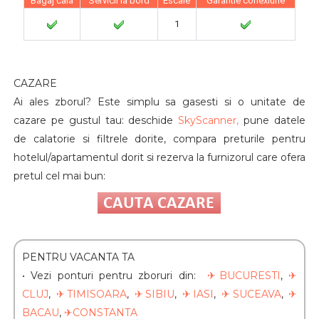
Bagaj cala
Servicii la bord
Escale
Garantie conexiune
1
CAZARE
Ai ales zborul? Este simplu sa gasesti si o unitate de
cazare pe gustul tau: deschide
SkyScanner,
pune datele
de calatorie si filtrele dorite, compara preturile pentru
hotelul/apartamentul dorit si rezerva la furnizorul care ofera
pretul cel mai bun:
PENTRU VACANTA TA
•
Vezi ponturi pentru zboruri din:
✈
BUCURESTI
,
✈
CLUJ
,
✈TIMISOARA
,
✈SIBIU
,
✈IASI
,
✈SUCEAVA
,
✈
BACAU
,
✈CONSTANTA