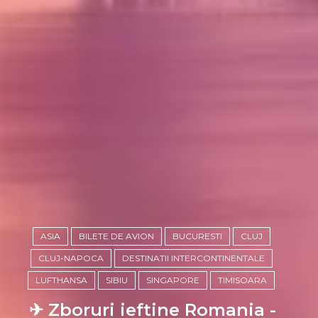
ASIA
BILETE DE AVION
BUCURESTI
CLUJ
CLUJ-NAPOCA
DESTINATII INTERCONTINENTALE
LUFTHANSA
SIBIU
SINGAPORE
TIMISOARA
✈ Zboruri ieftine Romania -