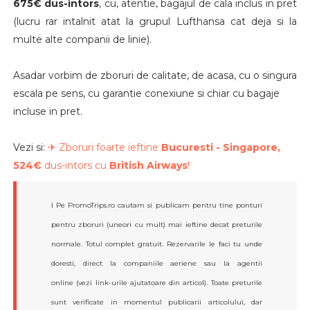
675€ dus-intors
, cu, atentie, bagajul de cala inclus in pret
(lucru rar intalnit atat la grupul Lufthansa cat deja si la
multe alte companii de linie).
Asadar vorbim de zboruri de calitate, de acasa, cu o singura
escala pe sens, cu garantie conexiune si chiar cu bagaje
incluse in pret.
Vezi si:
✈ Zboruri foarte ieftine
Bucuresti - Singapore,
524€
dus-intors cu
British Airways
!
ℹ️ Pe PromoTrips.ro cautam si publicam pentru tine ponturi
pentru zboruri (uneori cu mult) mai ieftine decat preturile
normale. Totul complet gratuit. Rezervarile le faci tu unde
doresti, direct la companiile aeriene sau la agentii
online (vezi link-urile ajutatoare din articol). Toate preturile
sunt verificate in momentul publicarii articolului, dar