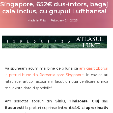
Singapore, 652€ dus-intors, bagaj
cala inclus, cu grupul Lufthansa!
Madalin Filip
February 24, 2025
Va spuneam acum mai bine de o luna ca
am gasit zboruri
la preturi bune din Romania spre Singapore
. In caz ca ati
ratat acel articol, astazi am facut o noua verificare si inca
mai exista date disponibile!
Am selectat zboruri din
Sibiu, Timisoara, Cluj
sau
Bucuresti
la preturi cuprinse
intre 644€ si aproximativ