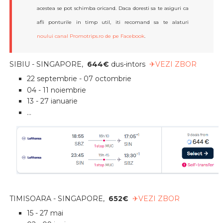
acestea se pot schimba oricand. Daca doresti sa te asiguri ca
afli ponturile in timp util, iti recomand sa te alaturi
noului canal Promotrips.ro de pe Facebook
.
SIBIU - SINGAPORE
,
644
€
dus-intors
✈VEZI ZBOR
22 septembrie - 07 octombrie
04 - 11 noiembrie
13 - 27 ianuarie
...
TIMISOARA - SINGAPORE
,
652
€
✈VEZI ZBOR
15 - 27 mai