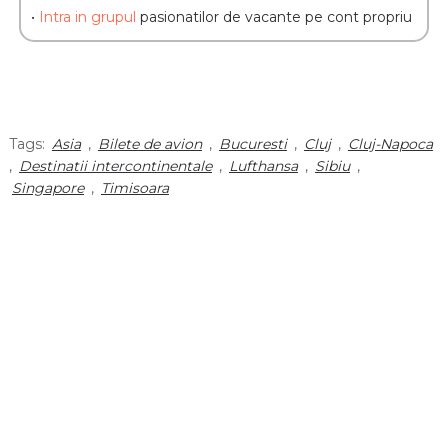
•
Intra in grupul
pasionatilor de vacante pe cont propriu
Tags:
Asia
,
Bilete de avion
,
Bucuresti
,
Cluj
,
Cluj-Napoca
,
Destinatii intercontinentale
,
Lufthansa
,
Sibiu
,
Singapore
,
Timisoara
facebook
twitter
Madalin Filip