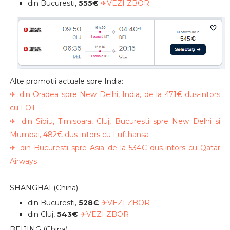
din Bucuresti,
555€
✈VEZI ZBOR
Alte promotii actuale spre India:
✈ din Oradea spre New Delhi, India, de la 471€ dus-intors
cu LOT
✈ din Sibiu, Timisoara, Cluj, Bucuresti spre New Delhi si
Mumbai, 482€ dus-intors cu Lufthansa
✈ din Bucuresti spre Asia de la 534€ dus-intors cu Qatar
Airways
SHANGHAI (China)
din Bucuresti,
528€
✈VEZI ZBOR
din Cluj,
543€
✈VEZI ZBOR
BEIJING (China)