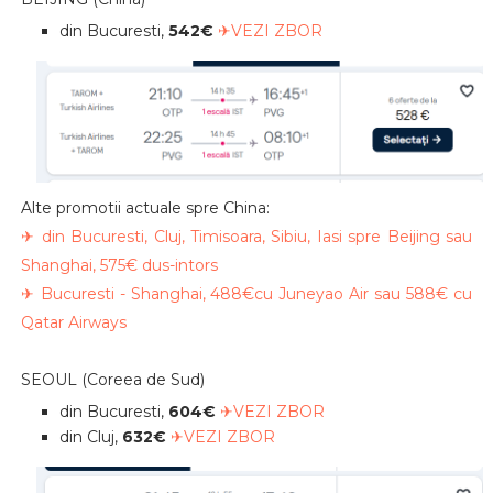
din Bucuresti,
542€
✈VEZI ZBOR
Alte promotii actuale spre China:
✈ din Bucuresti, Cluj, Timisoara, Sibiu, Iasi spre Beijing sau
Shanghai, 575€ dus-intors
✈ Bucuresti - Shanghai, 488€cu Juneyao Air sau 588€ cu
Qatar Airways
SEOUL (Coreea de Sud)
din Bucuresti,
604€
✈VEZI ZBOR
din Cluj,
632€
✈VEZI ZBOR