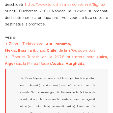
deschideti
https://www.turkishairlines.com/en-int/flights/
,
puneti Bucharest / Cluj-Napoca la
'From'
si ordonati
destinatiile crescator dupa pret. Veti vedea o lista cu toate
destinatiile la promotie.
Vezi si:
✈ Zbpruri Turkish spre
SUA, Panama,
Mexic,
Brazilia
(bonus:
Chile
) de la 476€ dus-intors
✈ Zboruri Turkish de la 207€ dus-intors spre
Cairo,
Alger
sau la Marea Rosie (
Aqaba, Hurghada
)
ℹ️ Pe PromoTrips.ro cautam si publicam pentru tine ponturi
pentru zboruri (uneori cu mult) mai ieftine decat preturile
normale. Totul complet gratuit. Rezervarile le faci tu unde
doresti, direct la companiile aeriene sau la agentii
online (vezi link-urile ajutatoare din articol). Toate preturile