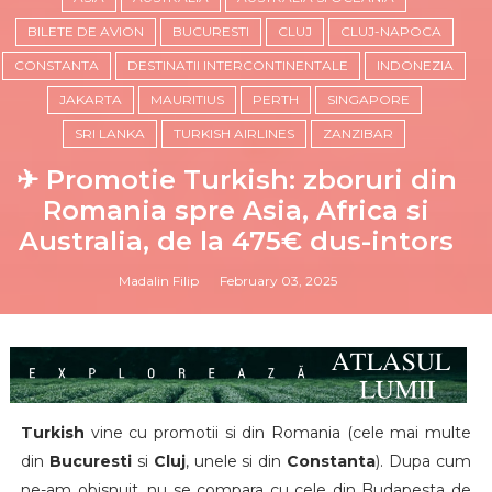
BILETE DE AVION
BUCURESTI
CLUJ
CLUJ-NAPOCA
CONSTANTA
DESTINATII INTERCONTINENTALE
INDONEZIA
JAKARTA
MAURITIUS
PERTH
SINGAPORE
SRI LANKA
TURKISH AIRLINES
ZANZIBAR
✈ Promotie Turkish: zboruri din
Romania spre Asia, Africa si
Australia, de la 475€ dus-intors
Madalin Filip
February 03, 2025
Turkish
vine cu promotii si din Romania (cele mai multe
din
Bucuresti
si
Cluj
, unele si din
Constanta
). Dupa cum
ne-am obisnuit, nu se compara cu cele din Budapesta de