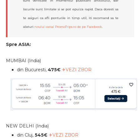
sunt verificate in momentul publicarii articolului, dar
locurile sunt limitate si se pot epuiza rapid. Daca doresti sa
te asiguri ca afli ponturile in timp util, iti recomand sa te
alaturi
noului canal PromoTrips.ro de pe Facebook
.
Spre ASIA:
MUMBAI (India)
din Bucuresti,
475€
✈VEZI ZBOR
NEW DELHI (India)
din Cluj,
545€
✈VEZI ZBOR