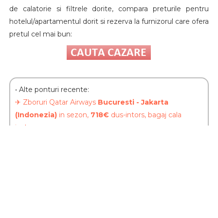
de calatorie si filtrele dorite, compara preturile pentru
hotelul/apartamentul dorit si rezerva la furnizorul care ofera
pretul cel mai bun:
•
Alte ponturi recente:
✈ Zboruri Qatar Airways
Bucuresti - Jakarta
(Indonezia)
in sezon,
718€
dus-intors, bagaj cala
inclus
.
✈ Zboruri ieftine din
Sibiu, Timisoara, Cluj, Bucuresti
spre
Brazilia (Sao Paolo),
de la
597€
dus-intors cu
Lufthansa!
✈ Zboruri ieftine din
Bucuresti
spre
Rep. Dominicana
(Caraibe), 647€
dus-intors cu Swiss!
✈ Zboruri din
Bucuresti
spre indepartatul
HAWAII
,
855€
dus-intors, bagaj cala inclus cu Condor!