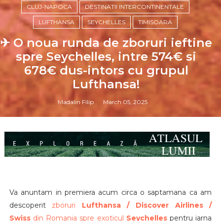
CLUJ-NAPOCA
DESTINATII INTERCONTINENTALE
LUFTHANSA
SEYCHELLES
TIMISOARA
✈ O noua runda de zboruri ieftine
spre Seychelles, intre 574€ si
678€ dus-intors cu grupul
Lufthansa!
Madalin Filip
March 05, 2025
Va anuntam in premiera acum circa o saptamana ca am
descoperit
zboruri
Lufthansa / Discover Airlines /
Swiss
din Romania spre exoticul
Seychelles
pentru iarna