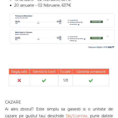
20 ianuarie - 02 februarie, 637€
Bagaj cala
Servicii la bord
Escale
Garantie conexiune
1/2
CAZARE
Ai ales zborul? Este simplu sa gasesti si o unitate de
cazare pe gustul tau: deschide
SkyScanner,
pune datele