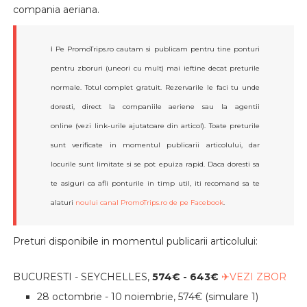
compania aeriana.
ℹ️ Pe PromoTrips.ro cautam si publicam pentru tine ponturi
pentru zboruri (uneori cu mult) mai ieftine decat preturile
normale. Totul complet gratuit. Rezervarile le faci tu unde
doresti, direct la companiile aeriene sau la agentii
online (vezi link-urile ajutatoare din articol). Toate preturile
sunt verificate in momentul publicarii articolului, dar
locurile sunt limitate si se pot epuiza rapid. Daca doresti sa
te asiguri ca afli ponturile in timp util, iti recomand sa te
alaturi
noului canal PromoTrips.ro de pe Facebook
.
Preturi disponibile in momentul publicarii articolului:
BUCURESTI - SEYCHELLES,
574
€ - 643
€
✈VEZI ZBOR
28 octombrie - 10 noiembrie, 574€ (simulare 1)