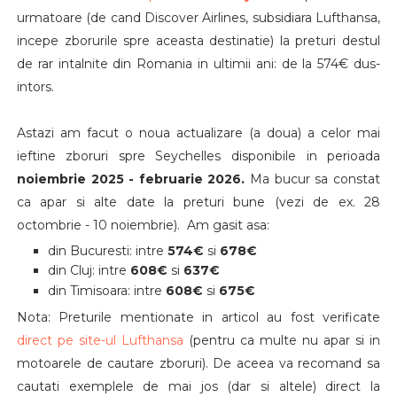
urmatoare (de cand Discover Airlines, subsidiara Lufthansa,
incepe zborurile spre aceasta destinatie) la preturi destul
de rar intalnite din Romania in ultimii ani: de la 574€ dus-
intors.
Astazi am facut o noua actualizare (a doua) a celor mai
ieftine zboruri spre Seychelles disponibile in perioada
noiembrie 2025 - februarie 2026.
Ma bucur sa constat
ca apar si alte date la preturi bune (vezi de ex. 28
octombrie - 10 noiembrie). Am gasit asa:
din Bucuresti: intre
574€
si
678
€
din Cluj: intre
608€
si
637€
din Timisoara: intre
608€
si
675€
Nota: Preturile mentionate in articol au fost verificate
direct pe site-ul Lufthansa
(pentru ca multe nu apar si in
motoarele de cautare zboruri). De aceea va recomand sa
cautati exemplele de mai jos (dar si altele) direct la