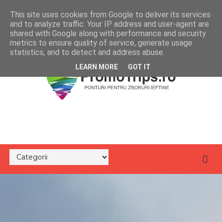
This site uses cookies from Google to deliver its services
and to analyze traffic. Your IP address and user-agent are
shared with Google along with performance and security
metrics to ensure quality of service, generate usage
statistics, and to detect and address abuse.
LEARN MORE
GOT IT