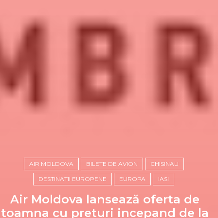
AIR MOLDOVA
BILETE DE AVION
CHISINAU
DESTINATII EUROPENE
EUROPA
IASI
Air Moldova lansează oferta de
toamna cu preturi incepand de la