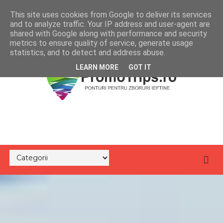
This site uses cookies from Google to deliver its services
and to analyze traffic. Your IP address and user-agent are
shared with Google along with performance and security
metrics to ensure quality of service, generate usage
statistics, and to detect and address abuse.
LEARN MORE
GOT IT