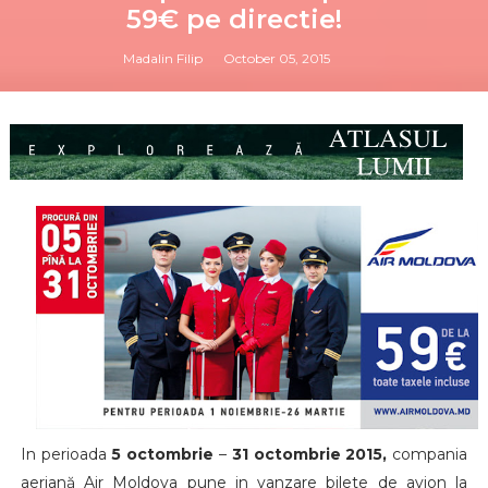
59€ pe directie!
Madalin Filip
October 05, 2015
In perioada
5 octombrie
–
31 octombrie 2015,
compania
aeriană Air Moldova pune in vanzare bilete de avion la