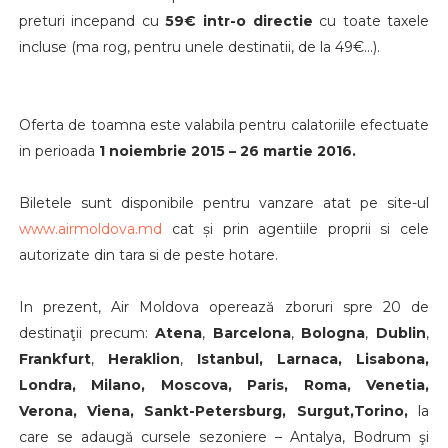
preturi incepand cu
59€ intr-o directie
cu toate taxele
incluse (ma rog, pentru unele destinatii, de la 49€...).
Oferta de toamna este valabila pentru calatoriile efectuate
in perioada
1 noiembrie 2015 – 26 martie 2016.
Biletele sunt disponibile pentru vanzare atat pe site-ul
www.airmoldova.md
cat și prin agentiile proprii si cele
autorizate din tara si de peste hotare.
In prezent, Air Moldova operează zboruri spre 20 de
destinaţii precum:
Atena
,
Barcelona
,
Bologna
,
Dublin
,
Frankfurt
,
Heraklion
,
Istanbul, Larnaca, Lisabona,
Londra, Milano, Moscova, Paris, Roma, Venetia,
Verona, Viena, Sankt-Petersburg, Surgut,Torino,
la
care se adaugă cursele sezoniere – Antalya, Bodrum şi