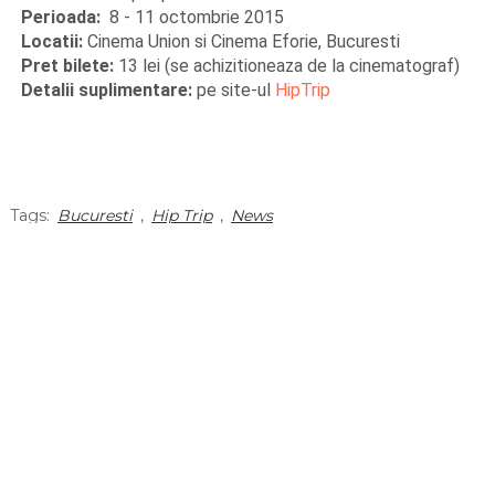
Perioada:
8 - 11 octombrie 2015
Locatii:
Cinema Union si Cinema Eforie, Bucuresti
Pret bilete:
13 lei (se achizitioneaza de la cinematograf)
Detalii suplimentare:
pe site-ul
HipTrip
Tags:
Bucuresti
,
Hip Trip
,
News
facebook
twitter
Madalin Filip