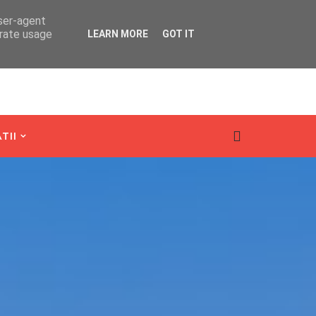
user-agent
erate usage
LEARN MORE
GOT IT
TII