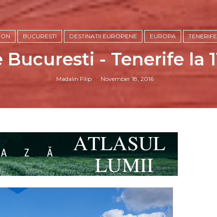
ION
BUCURESTI
DESTINATII EUROPENE
EUROPA
TENERIFE
 Bucuresti - Tenerife la 
Madalin Filip
November 18, 2016