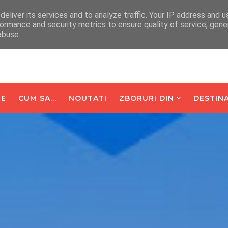
arte De Oaspeti
Contact
eliver its services and to analyze traffic. Your IP address and 
ormance and security metrics to ensure quality of service, gen
abuse.
E
CUM SA...
NOUTATI
ZBORURI DIN
DESTINA