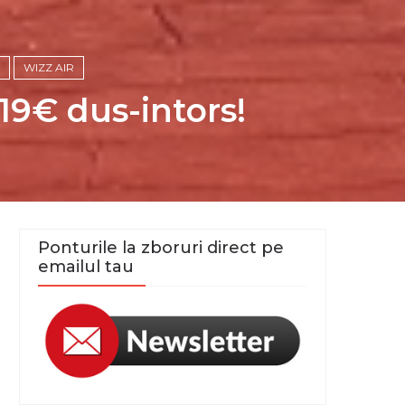
WIZZ AIR
119€ dus-intors!
Ponturile la zboruri direct pe
emailul tau