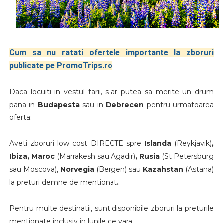
Cum sa nu ratati ofertele importante la zboruri
publicate pe PromoTrips.ro
Daca locuiti in vestul tarii, s-ar putea sa merite un drum
pana in
Budapesta
sau in
Debrecen
pentru urmatoarea
oferta:
Aveti zboruri low cost DIRECTE spre
Islanda
(Reykjavik)
,
Ibiza, Maroc
(Marrakesh sau Agadir)
, Rusia
(St Petersburg
sau Moscova),
Norvegia
(Bergen) sau
Kazahstan
(Astana)
la preturi demne de mentionat
.
Pentru multe destinatii, sunt disponibile zboruri la preturile
mentionate inclusiv in lunile de vara.