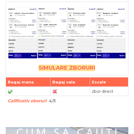
SIMULARE ZBORURI
Bagaj mana
Bagaj cala
Escale
zbor direct
Calificativ zboruri
:
4/5