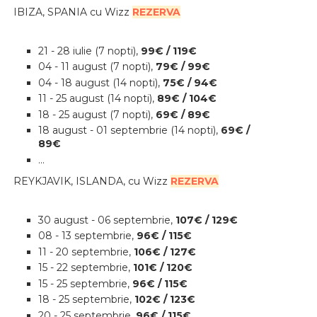
IBIZA, SPANIA cu Wizz
REZERVA
21 - 28 iulie
(7 nopti),
99€ / 119€
04
- 11 august (7 nopti),
79€ / 99€
04
- 18 august (14 nopti),
75€ / 94€
11 - 25 august (14 nopti),
89€ / 104€
18 - 25 august (7 nopti),
69€ / 89€
18 august - 01 septembrie (14 nopti),
69€ /
89€
...
REYKJAVIK, ISLANDA
, cu Wizz
REZERVA
30 august - 06 septembrie,
107€ / 129€
08 - 13 septembrie,
96€ / 115€
11 - 20 septembrie,
106€ / 127€
15 - 22 septembrie,
101€ / 120€
15 - 25 septembrie,
96€ / 115€
18 - 25 septembrie,
102€ / 123€
20 - 25 septembrie,
96€ / 115€