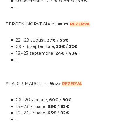
30 noiembrie - 07 decembrie,
77€
...
BERGEN, NORVEGIA cu
Wizz
REZERVA
22 - 29 august
,
37
€
/
56€
09 - 16 septembrie
,
33
€
/
52€
16 - 23 septembrie
,
24
€
/
43€
...
AGADIR, MAROC, cu
Wizz
REZERVA
06 - 20 ianuarie
,
60
€
/
80€
13 - 23 ianuarie
,
63
€
/
82€
16 - 23 ianuarie
,
63
€
/
82€
...