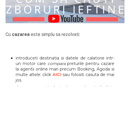
Cu
cazarea
este simplu sa rezolvati:
introduceti destinatia si datele de calatorie intr-
un motor care
compara
preturile pentru cazare
la agentii online mari precum Booking, Agoda si
multe altele: click
AICI
sau folositi casuta de mai
jos.
dupa care mai trebuie doar sa alegeti din lista
furnizorul care ofera pretul cel mai bun si sa
faceti rezervarea.
Pentru detalii complete ghidul
Cum sa cauti cazare
ieftina
va sta la dispozitie.