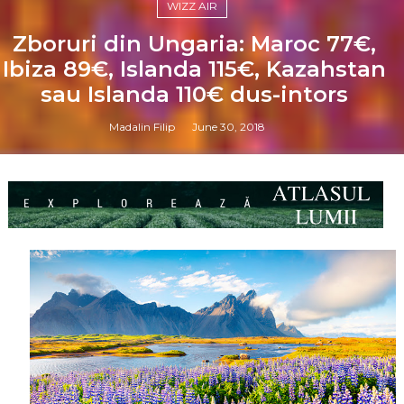
WIZZ AIR
Zboruri din Ungaria: Maroc 77€,
Ibiza 89€, Islanda 115€, Kazahstan
sau Islanda 110€ dus-intors
Madalin Filip
June 30, 2018