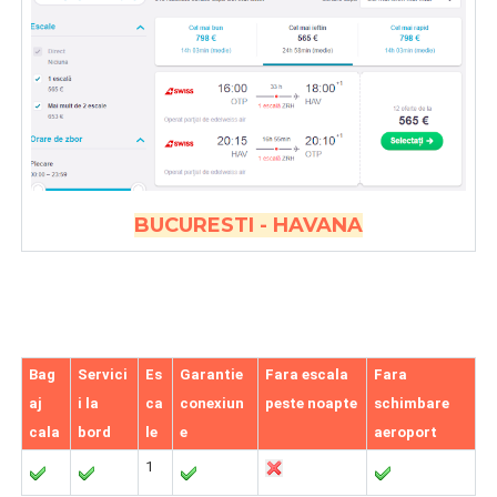
BUCURESTI - HAVANA
Bag
Servici
Es
Garantie
Fara escala
Fara
aj
i la
ca
conexiun
peste noapte
schimbare
cala
bord
le
e
aeroport
1