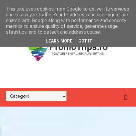
This site uses cookies from Google to deliver its services
and to analyze traffic. Your IP address and user-agent are
shared with Google along with performance and security
metrics to ensure quality of service, generate usage
statistics, and to detect and address abuse.
LEARN MORE
GOT IT