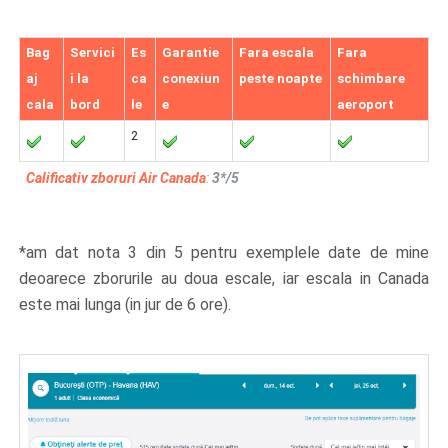
Bag
Servici
Es
Garantie
Fara escala
Fara
aj
i la
ca
conexiun
peste noapte
schimbare
cala
bord
le
e
aeroport
2
Calificativ zboruri Air Canada
:
3*/5
*am dat nota 3 din 5 pentru exemplele date de mine
deoarece zborurile au doua escale, iar escala in Canada
este mai lunga (in jur de 6 ore).