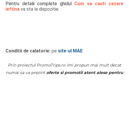
Pentru detalii complete ghidul
Cum sa cauti cazare
ieftina
va sta la dispozitie.
Conditii de calatorie:
pe
site-ul MAE
Prin proiectul PromoTrips.ro imi propun mai mult decat
numai sa va prezint
oferte si promotii atent alese pentru
zboruri.
Vreau sa va invat
cum sa cautati singuri cele
mai bune preturi la zboruri si la cazare
atat pentru voi,
cat si pentru familia, prietenii sau chiar cititorii vostri, in
cazul in care va hotarati sa va creati si voi un blog cu
vacante DIY.
Daca va ajuta informatiile postate si va doriti ca acest
proiect sa continue, puteti sa il sustineti: