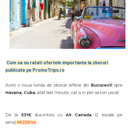
Cum sa nu ratati ofertele importante la zboruri
publicate pe PromoTrips.ro
Aveti o noua runda de zboruri ieftine
din
Bucuresti
spre
Havana, Cuba
, atat last minute, cat si in plin sezon uscat:
De la
531€
dus-intors cu
Air Canada
(2 escale pe
sens)
REZERVA