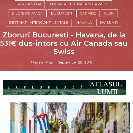
AIR CANADA
AMERICA CENTRALA SI CARAIBE
BILETE DE AVION
BUCURESTI
CARAIBE
CUBA
DESTINATII INTERCONTINENTALE
HAVANA
SWISS AIR
Zboruri Bucuresti - Havana, de la
531€ dus-intors cu Air Canada sau
Swiss
Madalin Filip
September 28, 2018