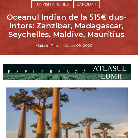
TURKISH AIRLINES
ZANZIBAR
Oceanul Indian de la 515€ dus-
intors: Zanzibar, Madagascar,
Seychelles, Maldive, Mauritius
Madalin Filip
March 09, 2020