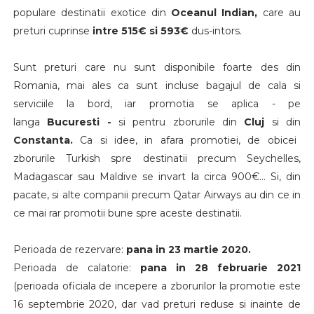
populare destinatii exotice din
Oceanul Indian,
care au
preturi cuprinse
intre 515€ si 593€
dus-intors.
Sunt preturi care nu sunt disponibile foarte des din
Romania, mai ales ca sunt incluse bagajul de cala si
serviciile la bord, iar promotia se aplica - pe
langa
Bucuresti -
si pentru zborurile din
Cluj
si din
Constanta.
Ca si idee, in afara promotiei, de obicei
zborurile Turkish spre destinatii precum Seychelles,
Madagascar sau Maldive se invart la circa 900€... Si, din
pacate, si alte companii precum Qatar Airways au din ce in
ce mai rar promotii bune spre aceste destinatii.
Perioada de rezervare:
pana in 23 martie 2020.
Perioada de calatorie:
pana in 28 februarie 2021
(perioada oficiala de incepere a zborurilor la promotie este
16 septembrie 2020, dar vad preturi reduse si inainte de