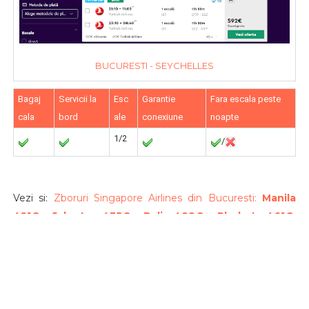
BUCURESTI - SEYCHELLES
Bagaj
Servicii la
Esc
Garantie
Fara escala peste
cala
bord
ale
conexiune
noapte
1/2
/
Vezi si:
Zboruri Singapore Airlines din Bucuresti:
Manila
421€, Jakarta 435€, Bali 488€, Phuket 461€,
Bangkok 461€, Singapore 517€, Kuala Lumpur
557€
dus-intors, bagaj cala inclus
CAZARE