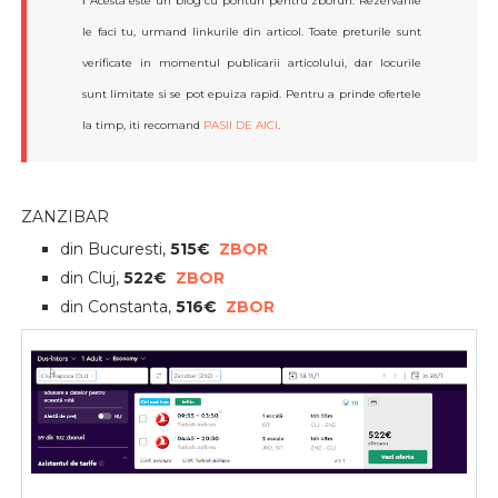
ℹ️ Acesta este un blog cu ponturi pentru zboruri. Rezervarile
le faci tu, urmand linkurile din articol. Toate preturile sunt
verificate in momentul publicarii articolului, dar locurile
sunt limitate si se pot epuiza rapid. Pentru a prinde ofertele
la timp, iti recomand
PASII DE AICI
.
ZANZIBAR
din Bucuresti,
515€
ZBOR
din Cluj,
522€
ZBOR
din Constanta,
516€
ZBOR