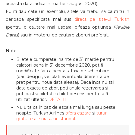
aceasta data, adica in martie - august 2020).
Eu iti dau cate un exemplu, altele va trebui sa cauti tu in
perioada specificata mai sus
direct pe site-ul Turkish
(pentru o cautare mai usoara, bifeaza optiunea
Flexible
Dates
) sau in motorul de cautare zboruri preferat.
Note:
Biletele cumparate inainte de 31 martie pentru
calatorii
pana in 31 decembrie 2020
, pot fi
modificate fara a achita si taxa de schimbare
(dar, desigur, vei plati eventuala diferenta de
pret pentru noua data aleasa). Daca inca nu stii
data exacta de zbor, poti anula rezervarea si
poti pastra biletul ca bilet deschis pentru a fi
utilizat ulterior.
DETALII
Nu uita ca in caz de escala mai lunga sau peste
noapte, Turkish Airlines
ofera cazare
si
tururi
gratuite ale orasului Istanbul
.