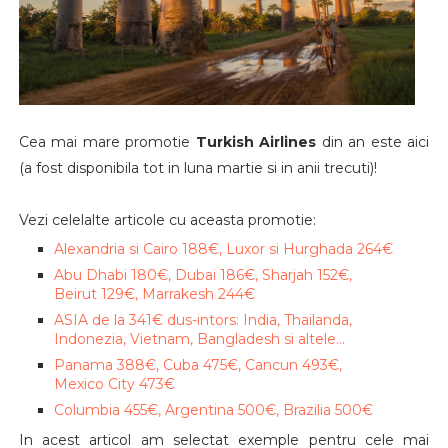
Cea mai mare promotie
Turkish Airlines
din an este aici
(a fost disponibila tot in luna martie si in anii trecuti)!
Vezi celelalte articole cu aceasta promotie:
Alexandria si Cairo 188€, Luxor si Hurghada 264€
Abu Dhabi 180€, Dubai 186€, Sharjah 152€,
Beirut 129€, Marrakesh 244€
ASIA de la 341€ dus-intors: India, Thailanda,
Indonezia, Vietnam, Bangladesh si altele...
Panama 388€, Cuba 475€, Cancun 493€,
Mexico City 473€
Columbia 455€, Argentina 500€, Brazilia 500€
In acest articol am selectat exemple pentru cele mai