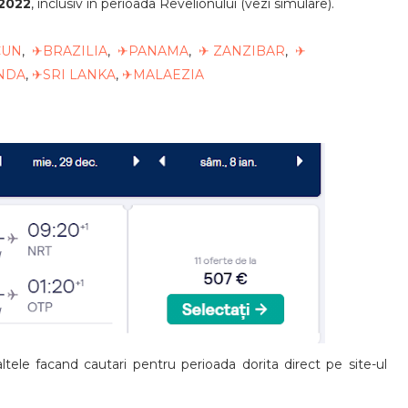
 2022
, inclusiv in perioada Revelionului (vezi simulare).
CUN
,
✈BRAZILIA
,
✈PANAMA
,
✈ ZANZIBAR
,
✈
NDA
,
✈SRI LANKA
,
✈MALAEZIA
ele facand cautari pentru perioada dorita direct pe site-ul