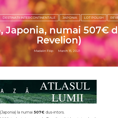
DESTINATII INTERCONTINENTALE
JAPONIA
LOT POLISH
REV
, Japonia, numai 507€ du
Revelion)
Madalin Filip
March 15, 2021
(Japonia) la numai
507€
dus-intors.