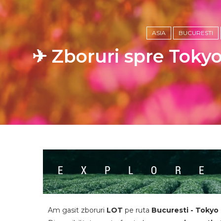
ASIA
BUCURESTI
✈ Zboruri spre Tokyo
Am gasit zboruri
LOT
pe ruta
Bucuresti - Tokyo