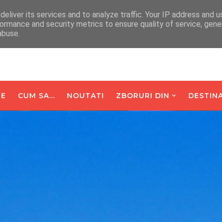
arte De Oaspeti
Contact
eliver its services and to analyze traffic. Your IP address and 
ormance and security metrics to ensure quality of service, gen
abuse.
E
CUM SA...
NOUTATI
ZBORURI DIN
DESTINA