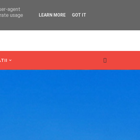
user-agent
erate usage
LEARN MORE
GOT IT
TII