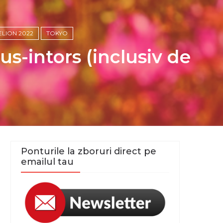
ELION 2022
TOKYO
s-intors (inclusiv de
Ponturile la zboruri direct pe
emailul tau