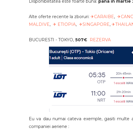
Disponibilitatea este foarte buna:
pana in martie
Alte oferte recente la zboruri:
✈CARAIBE
,
✈CAN
MALDIVE
,
✈ ETIOPIA
,
✈SINGAPORE
,
✈THAILA
BUCURESTI - TOKYO,
507€
REZERVA
Eu va dau numai cateva exemple, gasiti multe alt
companiei aeriene :