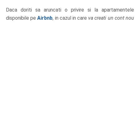
Daca doriti sa aruncati o privire si la apartamentele
disponibile pe
Airbnb
, in cazul in care
va creati un cont nou
la ei
, pot sa va ajut si eu cu un
voucher de 90 de lei
pe
care il puteti folosi la rezervare.
Aici aveti trei motoare de cautare care va ajuta sa
comparati si sa alegeti
zboruri, cazare
si
rent a car
:
Pe PromoTrips.ro
postez regulat cele