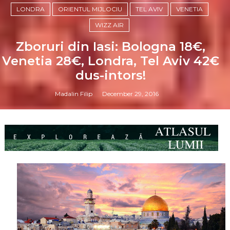
LONDRA
ORIENTUL MIJLOCIU
TEL AVIV
VENETIA
WIZZ AIR
Zboruri din Iasi: Bologna 18€,
Venetia 28€, Londra, Tel Aviv 42€
dus-intors!
Madalin Filip
December 29, 2016