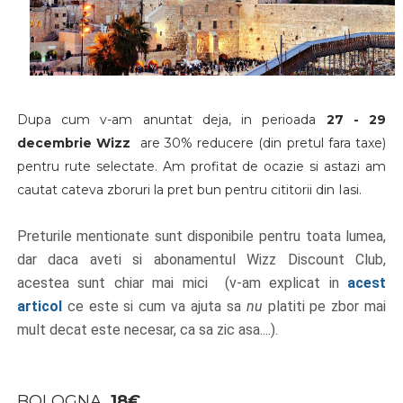
Dupa cum v-am anuntat deja, in perioada
27 - 29
decembrie Wizz
are 30% reducere (din pretul fara taxe)
pentru rute selectate. Am profitat de ocazie si astazi am
cautat cateva zboruri la pret bun pentru cititorii din Iasi.
Preturile mentionate sunt disponibile pentru toata lumea,
dar daca aveti si abonamentul Wizz Discount Club,
acestea sunt chiar mai mici
(
v
-am explicat
in
acest
articol
ce este si cum va ajuta sa
nu
platiti pe zbor mai
mult decat este necesar, ca sa zic asa....).
BOLOGNA,
18
€