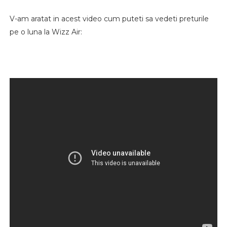
V-am aratat in acest video cum puteti sa vedeti preturile
pe o luna la Wizz Air: