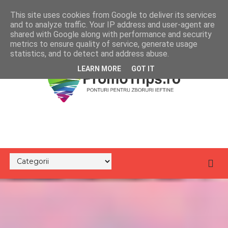
This site uses cookies from Google to deliver its services
and to analyze traffic. Your IP address and user-agent are
shared with Google along with performance and security
metrics to ensure quality of service, generate usage
statistics, and to detect and address abuse.
LEARN MORE
GOT IT