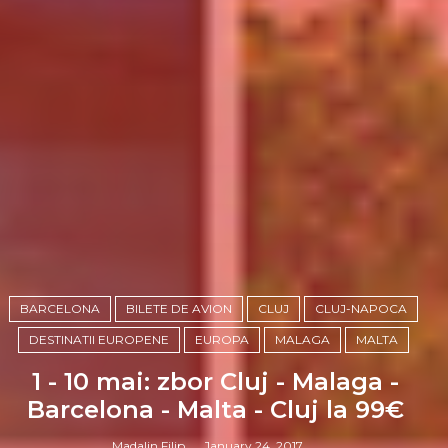
BARCELONA
BILETE DE AVION
CLUJ
CLUJ-NAPOCA
DESTINATII EUROPENE
EUROPA
MALAGA
MALTA
1 - 10 mai: zbor Cluj - Malaga -
Barcelona - Malta - Cluj la 99€
Madalin Filip
January 24, 2017