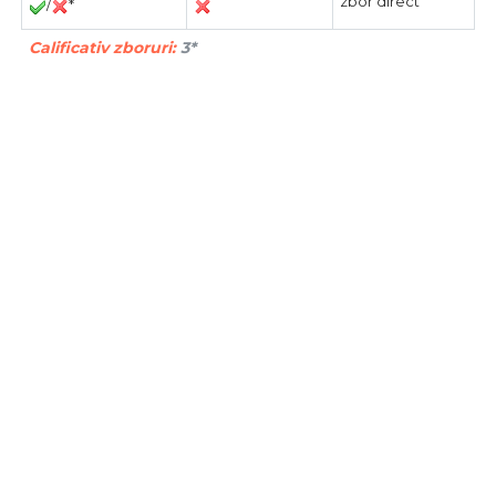
zbor direct
/
*
Calificativ zboruri:
3*
*la Ryanair si la Vueling aveti inclus bagajul mare de mana
in pret, la Wizz trebuie sa-l adaugati separat.
Oferta este de tip Do It Yourself, adica trebuie sa faceti dvs
rezervarile. Pentru detalii suplimentare, consultati
sectiunile
Despre
si
Intrebari frecvente
.
Oferta de la:
Ryanair, Vueling, Wizz Air
Plecare din:
Cluj
Destinatii:
Malaga, Barcelona, Malta
Recomand sa cititi si: