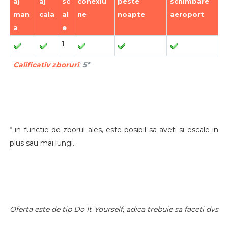
aj
aj
sc
conexiu
peste
schimbare
man
cala
al
ne
noapte
aeroport
a
e
1
Calificativ zboruri
:
5*
* in functie de zborul ales, este posibil sa aveti si escale in
plus sau mai lungi.
Oferta este de
tip Do It Yourself, adica trebuie sa faceti dvs
rezervarile. Pentru detalii suplimentare, consultati