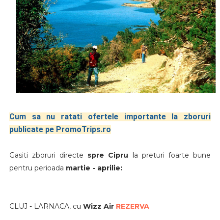
Cum sa nu ratati ofertele importante la zboruri
publicate pe PromoTrips.ro
Gasiti zboruri directe
spre Cipru
la preturi foarte bune
pentru perioada
martie - aprilie:
CLUJ - LARNACA, cu
Wizz Air
REZERVA