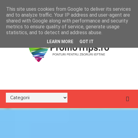
This site uses cookies from Google to deliver its services
and to analyze traffic. Your IP address and user-agent are
shared with Google along with performance and security
metrics to ensure quality of service, generate usage
statistics, and to detect and address abuse.
LEARN MORE
GOT IT