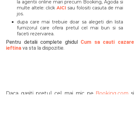
la agentii online mari precum Booking, Agoda si
multe altele: click
AICI
sau folositi casuta de mai
jos.
dupa care mai trebuie doar sa alegeti din lista
furnizorul care ofera pretul cel mai bun si sa
faceti rezervarea.
Pentru detalii complete ghidul
Cum sa cauti cazare
ieftina
va sta la dispozitie.
Daca gasiti pretul cel mai mic pe
Booking.com
si
doriti sa rezervati prin ei, va pot ajuta si eu cu
o
extra reducere de 10% din valoarea cazarii
pe
care ii primiti inapoi pe card dupa incheierea
sejurului.
Trebuie doar sa faceti rezervarea prin
acest link:
Reducere Booking
.