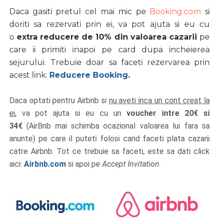
Daca gasiti pretul cel mai mic pe
Booking.com
si
doriti sa rezervati prin ei, va pot ajuta si eu cu
o
extra reducere de 10% din valoarea cazarii
pe
care ii primiti inapoi pe card dupa incheierea
sejurului.
Trebuie doar sa faceti rezervarea prin
acest link:
Reducere Booking
.
Daca optati pentru Airbnb si
nu aveti inca un cont creat la
ei
, va pot ajuta si eu cu un
voucher intre 20€ si
34€
(AirBnb mai schimba ocazional valoarea lui fara sa
anunte)
pe care il puteti folosi cand faceti plata cazarii
catre Airbnb. Tot ce trebuie sa faceti, este sa dati click
aici:
Airbnb.com
si apoi pe
Accept Invitation
.