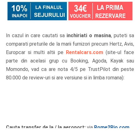
In cazul in care cautati sa
inchiriati o masina
, puteti sa
comparati preturile de la marii furnizori precum Hertz, Avis,
Europcar si multi altii pe
Rentalcars.com
(site-ul face
parte din acelasi grup cu Booking, Agoda, Kayak sau
Momondo, vad ca are nota 4/5 pe TrustPilot din peste
80.000 de review-uri si are versiune si in limba romana):
Cauta transfer de la / la aeroport:
via
Rome2Rio.com
Conditii de calatorie:
pe
site-ul MAE