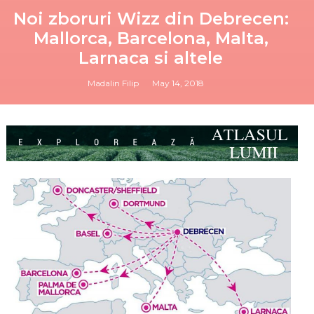
Noi zboruri Wizz din Debrecen:
Mallorca, Barcelona, Malta,
Larnaca si altele
Madalin Filip
May 14, 2018