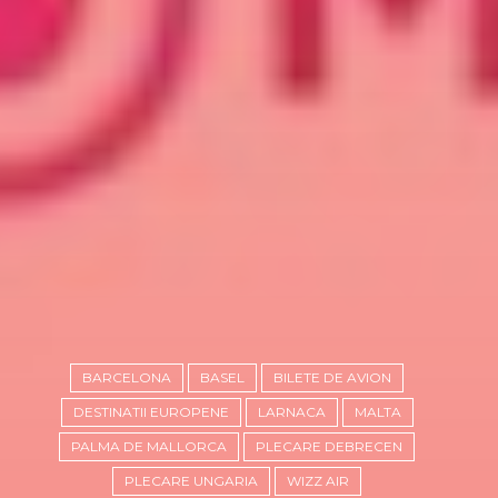
BARCELONA
BASEL
BILETE DE AVION
DESTINATII EUROPENE
LARNACA
MALTA
PALMA DE MALLORCA
PLECARE DEBRECEN
PLECARE UNGARIA
WIZZ AIR