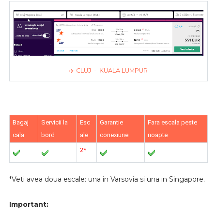
✈️ CLUJ - KUALA LUMPUR
Bagaj
Servicii la
Esc
Garantie
Fara escala peste
cala
bord
ale
conexiune
noapte
2*
*Veti avea doua escale: una in Varsovia si una in Singapore.
Important: