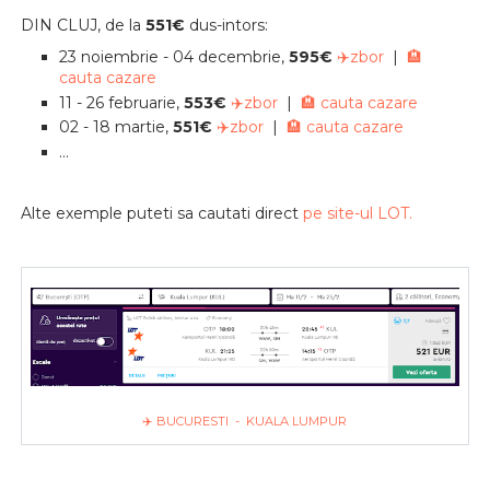
DIN CLUJ, de la
551€
dus-intors:
23 noiembrie - 04 decembrie,
595€
✈️zbor
|
🏨
cauta cazare
11 - 26 februarie,
553€
✈️zbor
|
🏨 cauta cazare
02 - 18 martie,
551€
✈️zbor
|
🏨 cauta cazare
...
Alte exemple puteti sa cautati direct
pe site-ul LOT.
✈️ BUCURESTI - KUALA LUMPUR