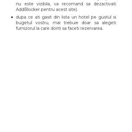
nu este vizibila, va recomand sa dezactivati
AddBlocker pentru acest site).
dupa ce ati gasit din lista un hotel pe gustul si
bugetul vostru, mai trebuie doar sa alegeti
furnizorul la care doriti sa faceti rezervarea.
pentru detalii complete va sta la dispozitie
ghidul
Cum sa cauti cazare ieftina
.
Tags:
Asia
,
Bilete de avion
,
Bucuresti
,
Cluj
,
Cluj-Napoca
,
Destinatii intercontinentale
,
Kuala Lumpur
,
Lot Polish
,
Malaezia
facebook
twitter