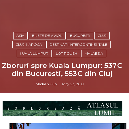
ASIA
BILETE DE AVION
BUCURESTI
CLUJ
CLUJ-NAPOCA
DESTINATII INTERCONTINENTALE
KUALA LUMPUR
LOT POLISH
MALAEZIA
Zboruri spre Kuala Lumpur: 537€
din Bucuresti, 553€ din Cluj
Madalin Filip
May 23, 2019