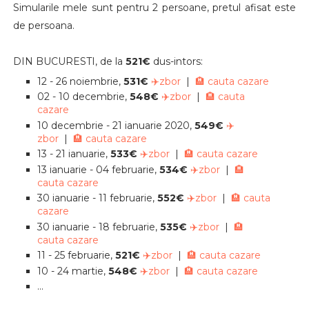
Simularile mele sunt pentru 2 persoane, pretul afisat este
de persoana.
DIN BUCURESTI, de la
521€
dus-intors:
12 - 26 noiembrie,
531€
✈️zbor
|
🏨 cauta cazare
02 - 10 decembrie,
548€
✈️zbor
|
🏨 cauta
cazare
10 decembrie - 21 ianuarie 2020,
549€
✈️
zbor
|
🏨 cauta cazare
13 - 21 ianuarie,
533€
✈️zbor
|
🏨 cauta cazare
13 ianuarie - 04 februarie,
534€
✈️zbor
|
🏨
cauta cazare
30 ianuarie - 11 februarie,
552€
✈️zbor
|
🏨 cauta
cazare
30 ianuarie - 18 februarie,
535€
✈️zbor
|
🏨
cauta cazare
11 - 25 februarie,
521€
✈️zbor
|
🏨 cauta cazare
10 - 24 martie,
548€
✈️zbor
|
🏨 cauta cazare
...