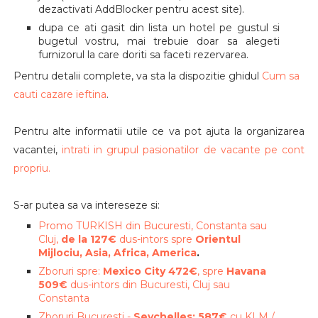
dezactivati AddBlocker pentru acest site).
dupa ce ati gasit din lista un hotel pe gustul si
bugetul vostru, mai trebuie doar sa alegeti
furnizorul la care doriti sa faceti rezervarea.
Pentru detalii complete, va sta la dispozitie ghidul
Cum sa
cauti cazare ieftina
.
Pentru alte informatii utile ce va pot ajuta la organizarea
vacantei,
intrati in grupul pasionatilor de vacante pe cont
propriu.
S-ar putea sa va intereseze si:
Promo TURKISH din Bucuresti, Constanta sau
Cluj,
de la 127€
dus-intors spre
Orientul
Mijlociu, Asia, Africa, America
.
Zboruri spre:
Mexico City 472€
, spre
Havana
509€
dus-intors din Bucuresti, Cluj sau
Constanta
Zboruri Bucuresti -
Seychelles: 587€
cu KLM /