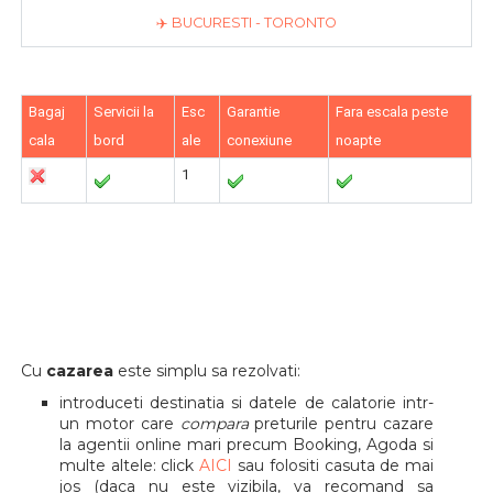
✈️ BUCURESTI - TORONTO
Bagaj
Servicii la
Esc
Garantie
Fara escala peste
cala
bord
ale
conexiune
noapte
1
Cu
cazarea
este simplu sa rezolvati:
introduceti destinatia si datele de calatorie intr-
un motor care
compara
preturile pentru cazare
la agentii online mari precum Booking, Agoda si
multe altele: click
AICI
sau folositi casuta de mai
jos (daca nu este vizibila, va recomand sa