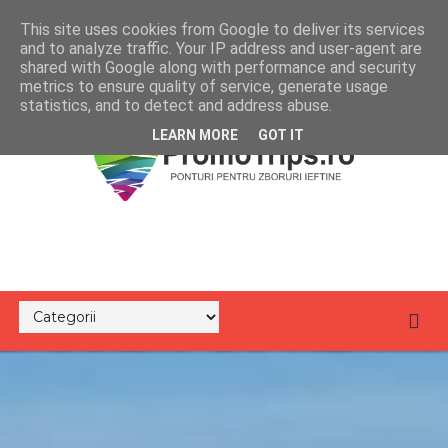
This site uses cookies from Google to deliver its services
and to analyze traffic. Your IP address and user-agent are
shared with Google along with performance and security
metrics to ensure quality of service, generate usage
statistics, and to detect and address abuse.
LEARN MORE
GOT IT