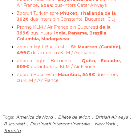
Air France
, 608€
dus-intors Qatar Airways
Zboruri Turkish spre
Phuket, Thailanda
de la
362€
dus-intors din Constanta, Bucuresti, Cluj
Promo KLM / Air France din Bucuresti
de la
369€
dus-intors: I
ndia, Panama, Brazilia,
Columbia, Madagascar
Zboruri light Bucuresti -
St Maarten (Caraibe),
499€
dus-intors cu KLM / Air France
Zboruri light Bucuresti -
Quito, Ecuador,
609€
dus-intors cu KLM / Air France
Zboruri Bucuresti -
Mauritius, 549€
dus-intors
cu KLM / Air France
Tags:
America de Nord
,
Bilete de avion
,
British Airways
,
Bucuresti
,
Destinatii intercontinentale
,
New York
,
Toronto