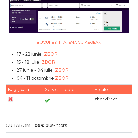
BUCURESTI - ATENA CU AEGEAN
17 - 22 iunie
ZBOR
15 - 18 iulie
ZBOR
27 iunie - 04 iulie
ZBOR
04 - 11 octombrie
ZBOR
Bagaj cala
Servicii la bord
Escale
zbor direct
CU TAROM,
109€
dus-intors