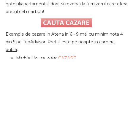
hotelul/apartamentul dorit si rezerva la furnizorul care ofera
pretul cel mai bun!
Exemple de cazare in Atena in 6 - 9 mai cu minim nota 4
din 5 pe TripAdvisor. Pretul este pe noapte
in camera
dubla
:
Marble House,
46€
CAZARE
Victory Inn,
56€
CAZARE
Centrotel Hotel,
61€
CAZARE