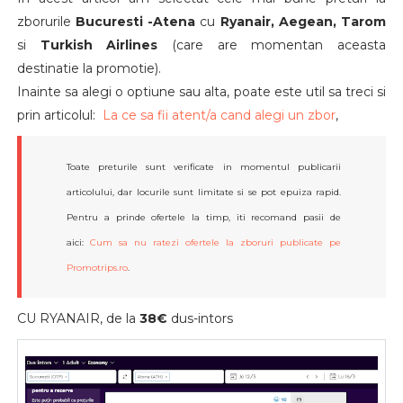
zborurile
Bucuresti -Atena
cu
Ryanair, Aegean, Tarom
si
Turkish Airlines
(care are momentan aceasta
destinatie la promotie).
Inainte sa alegi o optiune sau alta, poate este util sa treci si
prin articolul:
La ce sa fii atent/a cand alegi un zbor
,
Toate preturile sunt verificate in momentul publicarii
articolului, dar locurile sunt limitate si se pot epuiza rapid.
Pentru a prinde ofertele la timp, iti recomand pasii de
aici:
Cum sa nu ratezi ofertele la zboruri publicate pe
Promotrips.ro
.
CU RYANAIR, de la
38€
dus-intors