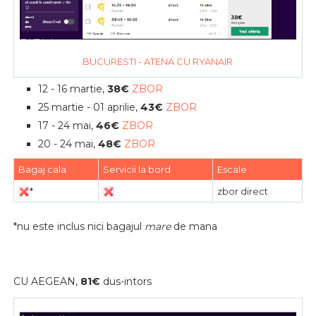
BUCURESTI - ATENA CU RYANAIR
12 - 16 martie,
38€
ZBOR
25 martie - 01 aprilie,
43€
ZBOR
17 - 24 mai,
46€
ZBOR
20 - 24 mai,
48€
ZBOR
Bagaj cala
Servicii la bord
Escale
*
zbor direct
*nu este inclus nici bagajul
mare
de mana
CU AEGEAN,
81€
dus-intors