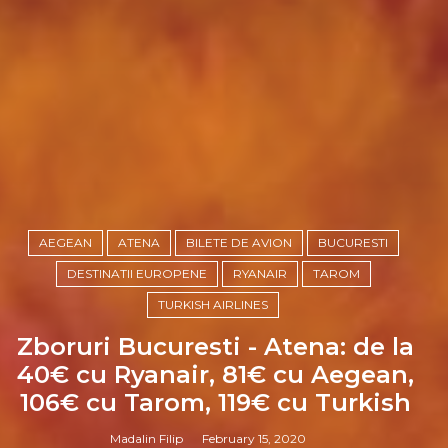
AEGEAN
ATENA
BILETE DE AVION
BUCURESTI
DESTINATII EUROPENE
RYANAIR
TAROM
TURKISH AIRLINES
Zboruri Bucuresti - Atena: de la
40€ cu Ryanair, 81€ cu Aegean,
106€ cu Tarom, 119€ cu Turkish
Madalin Filip
February 15, 2020