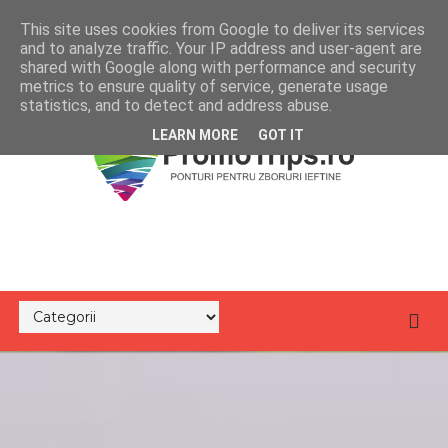
This site uses cookies from Google to deliver its services
and to analyze traffic. Your IP address and user-agent are
shared with Google along with performance and security
metrics to ensure quality of service, generate usage
statistics, and to detect and address abuse.
LEARN MORE
GOT IT