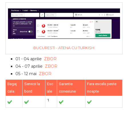
BUCURESTI - ATENA CU TURKISH
01 - 04 aprilie
ZBOR
04 - 07 aprilie
ZBOR
05 - 12 mai
ZBOR
Bagaj
Servicii la
Esc
Garantie
Fara escala peste
cala
bord
ale
conexiune
noapte
1